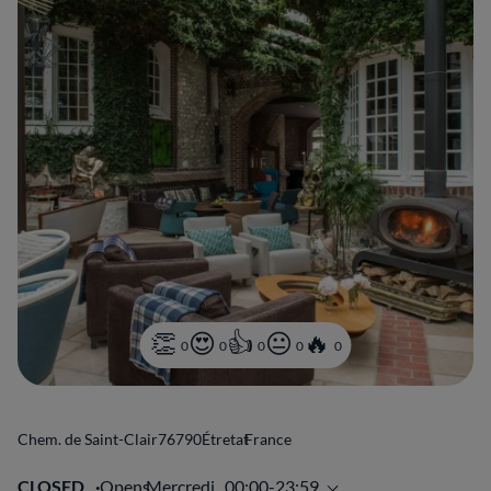
0
0
0
0
0
Chem. de Saint-Clair
76790
Étretat
France
CLOSED
Opens
Mercredi,
00:00-23:59