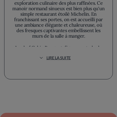
exploration culinaire des plus raffinées. Ce
manoir normand sinueux est bien plus qu'un
simple restaurant étoilé Michelin. En
franchissant ses portes, on est accueilli par
une ambiance élégante et chaleureuse, où
des fresques captivantes embellissent les
murs de la salle à manger.
Le chef Gabin Bouguet, figure centrale du
domaine, exprime son amour pour le terroir
LIRE LA SUITE
à travers une cuisine qui éveille les sens. Sa
philosophie repose sur l'innovation et le
respect des produits de la mer, qu’il
sélectionne lui-même à la criée de Fécamp.
Sa carte, renouvelée au gré des saisons,
comblera l'appétit des gourmets les plus
exigeants. Parmi ses créations, le poisson-scie
cuit à basse température se distingue par sa
finesse. Il est sublimé par un labneh
légèrement fumé, escorté d’une vinaigrette
aux coques, illustrant le mariage harmonieux