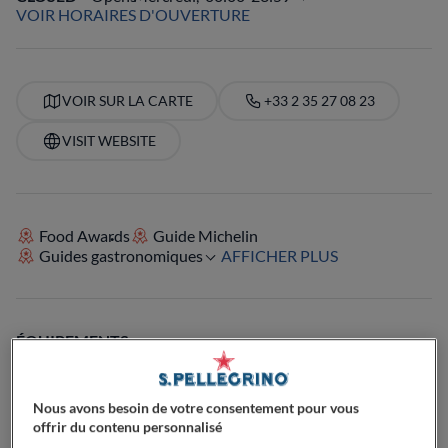
VOIR HORAIRES D'OUVERTURE
VOIR SUR LA CARTE
+33 2 35 27 08 23
VISIT WEBSITE
Food Awards
Guide Michelin
Guides gastronomiques
AFFICHER PLUS
ÉQUIPEMENTS
Cocktails
Bec sucré
Passionné de café
Parfait pour le déjeuner
Parfait pour le dîner
Passionné de bières
Passionné de vin
Nous avons besoin de votre consentement pour vous
Parfait pour le Brunch
Végétarien
Terrasse
offrir du contenu personnalisé
Parfait pour familles avec enfants
Dog-Friendly