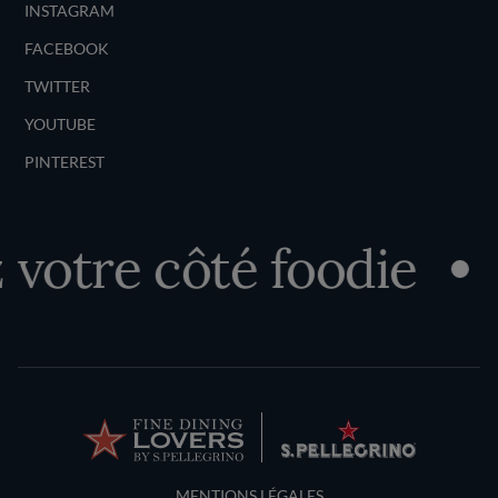
INSTAGRAM
FACEBOOK
TWITTER
YOUTUBE
PINTEREST
tre côté foodie
D
Terms and Conditions
MENTIONS LÉGALES