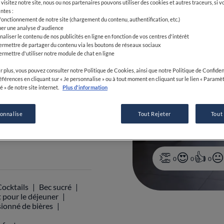
visitez notre site, nous ou nos partenaires pouvons utiliser des cookies et autres traceurs, si v
ntes :
 fonctionnement de notre site (chargement du contenu, authentification, etc.)
uer une analyse d'audience
naliser le contenu de nos publicités en ligne en fonction de vos centres d'intérêt
ermettre de partager du contenu via les boutons de réseaux sociaux
ermettre d'utiliser notre module de chat en ligne
r plus, vous pouvez consulter notre Politique de Cookies, ainsi que notre Politique de Confident
4 68 05 53 76
références en cliquant sur « Je personnalise » ou à tout moment en cliquant sur le lien « Paramè
é » de notre site internet.
Plus d'information
sonnalise
Tout Rejeter
Tout
0
0
0
Cocktails
Bec sucré
t pour le déjeuner
ionné de bières