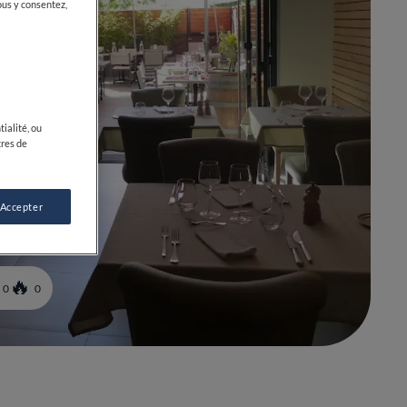
ous y consentez,
ialité, ou
tres de
 Accepter
0
0