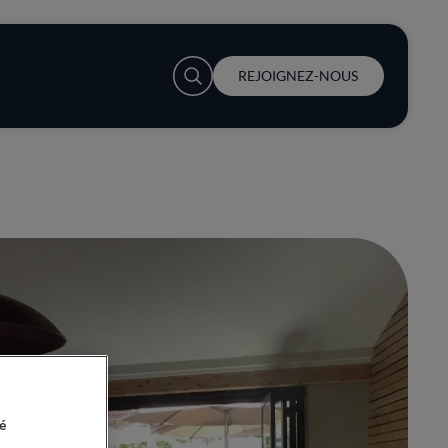
User account menu
REJOIGNEZ-NOUS
é