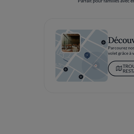
Parfait pour familles avec e
Découv
Parcourez nos 
volet grâce à v
TRO
RES