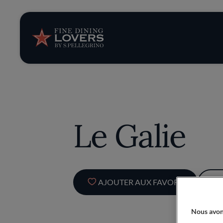
News et tendan
Recettes
Conseils et ast
Le Galie
Séries
AJOUTER AUX FAVORIS
Nous avon