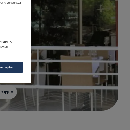
ous y consentez,
ialité, ou
tres de
 Accepter
0
0