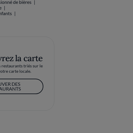
ionné de bières
e
nfants
rez la carte
restaurants triés sur le
otre carte locale.
UVER DES
TAURANTS