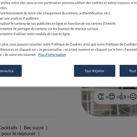
visitez notre site, nous ou nos partenaires pouvons utiliser des cookies et autres traceurs, si v
e
ntes :
 fonctionnement de notre site (chargement du contenu, authentification, etc.)
uer une analyse d'audience
naliser le contenu de nos publicités en ligne en fonction de vos centres d'intérêt
ermettre de partager du contenu via les boutons de réseaux sociaux
ermettre d'utiliser notre module de chat en ligne
r plus, vous pouvez consulter notre Politique de Cookies, ainsi que notre Politique de Confident
références en cliquant sur « Je personnalise » ou à tout moment en cliquant sur le lien « Paramè
é » de notre site internet.
Plus d'information
4 75 07 05 90
sonnalise
Tout Rejeter
Tout
0
0
0
Cocktails
Bec sucré
t pour le déjeuner