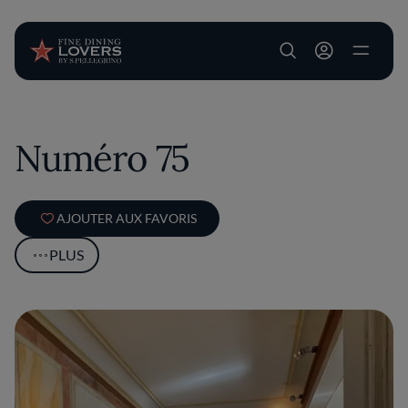
User account m
Aller au contenu principal
Numéro 75
AJOUTER AUX FAVORIS
PLUS