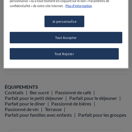
personnalise » ou à tout moment en cliquant sur le lien « Paramètres de
confidentialité » de notre site internet.
Plus d'information
VOIR SUR LA CARTE
+33 4 90 27 16 00
Je personnalise
VISIT WEBSITE
Tout Accepter
Tout Rejeter
Food Awards
Guide Michelin
Guides gastronomiques
ÉQUIPEMENTS
Cocktails
Bec sucré
Passionné de café
Parfait pour le petit déjeuner
Parfait pour le déjeuner
Parfait pour le dîner
Passionné de bières
Passionné de vin
Terrasse
Parfait pour familles avec enfants
Parfait pour les groupes