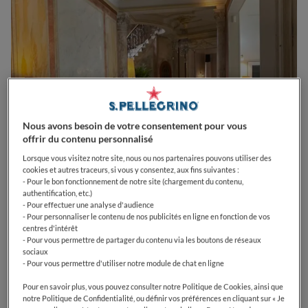
Nous avons besoin de votre consentement pour vous
offrir du contenu personnalisé
Lorsque vous visitez notre site, nous ou nos partenaires pouvons utiliser des
cookies et autres traceurs, si vous y consentez, aux fins suivantes :
- Pour le bon fonctionnement de notre site (chargement du contenu,
0
0
0
0
0
authentification, etc.)
- Pour effectuer une analyse d'audience
- Pour personnaliser le contenu de nos publicités en ligne en fonction de vos
centres d'intérêt
- Pour vous permettre de partager du contenu via les boutons de réseaux
75 Rue Guillaume Puy
84000
Avignon
France
sociaux
- Pour vous permettre d'utiliser notre module de chat en ligne
CLOSED
Opens
Lundi,
12:00-14:30, 19:00-22:00
VOIR HORAIRES D'OUVERTURE
Pour en savoir plus, vous pouvez consulter notre Politique de Cookies, ainsi que
notre Politique de Confidentialité, ou définir vos préférences en cliquant sur « Je