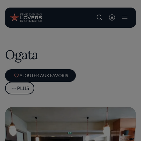
User account m
Aller au contenu principal
Ogata
AJOUTER AUX FAVORIS
PLUS