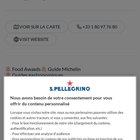
VOIR SUR LA CARTE
+33 1 80 97 76 80
VISIT WEBSITE
Food Awards
Guide Michelin
Guides gastronomiques
Nous avons besoin de votre consentement pour vous
ÉQUIPEMENTS
offrir du contenu personnalisé
Cocktails
Bec sucré
Parfait pour le petit déjeuner
Parfait pour le déjeuner
Parfait pour le dîner
Lorsque vous visitez notre site, nous ou nos partenaires pouvons utiliser des
cookies et autres traceurs, si vous y consentez, aux fins suivantes :
Passionné de bières
Passionné de vin
- Pour le bon fonctionnement de notre site (chargement du contenu,
Parfait pour le Brunch
Végétarien
authentification, etc.)
- Pour effectuer une analyse d'audience
- Pour personnaliser le contenu de nos publicités en ligne en fonction de vos