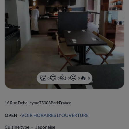
0
0
0
0
0
16 Rue Debelleyme
75003
Paris
France
OPEN
VOIR HORAIRES D'OUVERTURE
Cuisine type
Japonaise