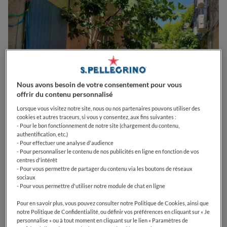
Nous avons besoin de votre consentement pour vous
offrir du contenu personnalisé
Lorsque vous visitez notre site, nous ou nos partenaires pouvons utiliser des
cookies et autres traceurs, si vous y consentez, aux fins suivantes :
- Pour le bon fonctionnement de notre site (chargement du contenu,
authentification, etc.)
0
0
0
0
0
- Pour effectuer une analyse d'audience
- Pour personnaliser le contenu de nos publicités en ligne en fonction de vos
centres d'intérêt
- Pour vous permettre de partager du contenu via les boutons de réseaux
sociaux
1 Rue Edouard Foscalina
13520
Maussane-les-Alpilles
France
- Pour vous permettre d'utiliser notre module de chat en ligne
CLOSED
Opens
Vendredi,
12:00-14:00, 18:00-22:00
Pour en savoir plus, vous pouvez consulter notre Politique de Cookies, ainsi que
VOIR HORAIRES D'OUVERTURE
notre Politique de Confidentialité, ou définir vos préférences en cliquant sur « Je
personnalise » ou à tout moment en cliquant sur le lien « Paramètres de