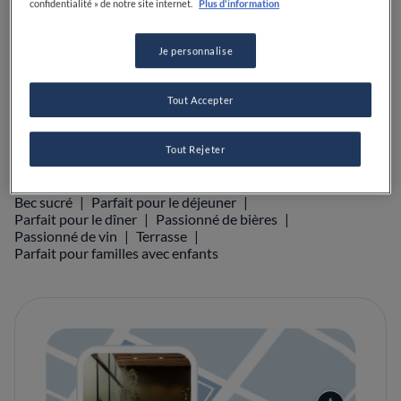
confidentialité » de notre site internet.
Plus d'information
PRIX
Je personnalise
VOIR SUR LA CARTE
+33 4 90 54 40 73
Tout Accepter
Tout Rejeter
ÉQUIPEMENTS
Bec sucré
Parfait pour le déjeuner
Parfait pour le dîner
Passionné de bières
Passionné de vin
Terrasse
Parfait pour familles avec enfants