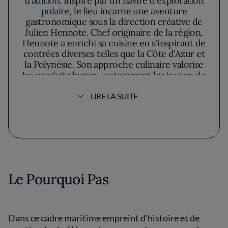
tradition. Inspiré par un navire d'exploration
polaire, le lieu incarne une aventure
gastronomique sous la direction créative de
Julien Hennote. Chef originaire de la région,
Hennote a enrichi sa cuisine en s'inspirant de
contrées diverses telles que la Côte d'Azur et
la Polynésie. Son approche culinaire valorise
les produits locaux, notamment les joyaux de
la mer bretonne comme les coquilles Saint-
Jacques récoltées à la main et les homards,
LIRE LA SUITE
élaborés avec une attention minutieuse à la
durabilité.
Dès l'entrée, l'ambiance feutrée avec ses
boiseries élégantes et ses lumières tamisées
accueille les convives. Les grandes baies
vitrées s'ouvrent généreusement sur une vue
Le Pourquoi Pas
panoramique de la mer, donnant une
sensation d'harmonie entre la nature et la
gastronomie. L'espace, propice à des
moments conviviaux ou intimes, est conçu
Dans ce cadre maritime empreint d’histoire et de
pour mettre en valeur chaque plat tel un