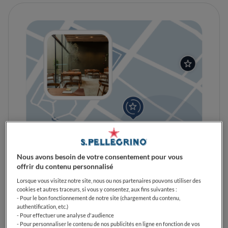
Nous avons besoin de votre consentement pour vous
offrir du contenu personnalisé
Lorsque vous visitez notre site, nous ou nos partenaires pouvons utiliser des
cookies et autres traceurs, si vous y consentez, aux fins suivantes :
- Pour le bon fonctionnement de notre site (chargement du contenu,
Découvrez la carte
authentification, etc.)
Parcourez nos restaurants triés sur le volet grâce à votre
- Pour effectuer une analyse d'audience
- Pour personnaliser le contenu de nos publicités en ligne en fonction de vos
carte locale.