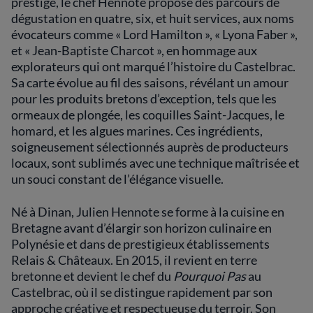
prestige, le chef Hennote propose des parcours de
tableau.
dégustation en quatre, six, et huit services, aux noms
évocateurs comme « Lord Hamilton », « Lyona Faber »,
Le Pourquoi Pas se distingue par sa
et « Jean-Baptiste Charcot », en hommage aux
présentation visuelle raffinée. Chaque assiette
explorateurs qui ont marqué l’histoire du Castelbrac.
est méticuleusement construite pour
Sa carte évolue au fil des saisons, révélant un amour
émerveiller l'œil avant de séduire le palais. Les
pour les produits bretons d’exception, tels que les
desserts, véritables œuvres d'art, équilibrent
ormeaux de plongée, les coquilles Saint-Jacques, le
finesse et innovation, jouant ingénieusement
homard, et les algues marines. Ces ingrédients,
avec les textures et les saveurs pour une fin
de repas en apothéose.
soigneusement sélectionnés auprès de producteurs
locaux, sont sublimés avec une technique maîtrisée et
Julien Hennote cultive une cuisine moderne
un souci constant de l’élégance visuelle.
qui honore les traditions bretonnes. Sa
philosophie culinaire repose sur une
Né à Dinan, Julien Hennote se forme à la cuisine en
exploration constante des possibilités offertes
Bretagne avant d’élargir son horizon culinaire en
par les produits locaux, créant une
Polynésie et dans de prestigieux établissements
symphonie de goûts qui révèlent les trésors
Relais & Châteaux. En 2015, il revient en terre
de la terre et de la mer. Pourquoi Pas n'est pas
bretonne et devient le chef du
Pourquoi Pas
au
seulement un restaurant, mais un voyage
Castelbrac, où il se distingue rapidement par son
sensoriel où le savoir-faire rencontre
approche créative et respectueuse du terroir. Son
l'authenticité, célébrant avec discrétion la