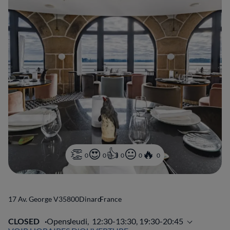
0
0
0
0
0
17 Av. George V
35800
Dinard
France
CLOSED
Opens
Jeudi,
12:30-13:30, 19:30-20:45