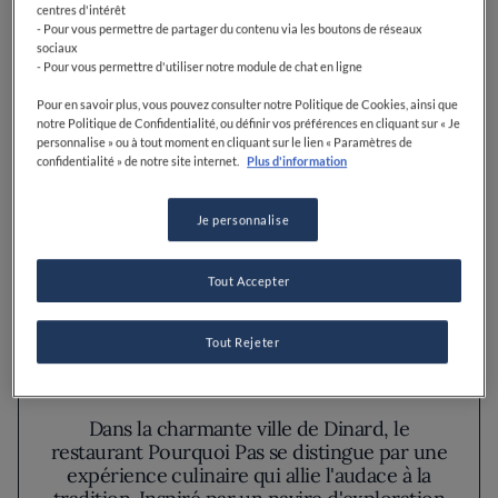
centres d'intérêt
- Pour vous permettre de partager du contenu via les boutons de réseaux
TROUVER DES RESTAURANTS
sociaux
- Pour vous permettre d'utiliser notre module de chat en ligne
Pour en savoir plus, vous pouvez consulter notre Politique de Cookies, ainsi que
notre Politique de Confidentialité, ou définir vos préférences en cliquant sur « Je
personnalise » ou à tout moment en cliquant sur le lien « Paramètres de
confidentialité » de notre site internet.
Plus d'information
Je personnalise
Tout Accepter
Tout Rejeter
Découvrez le lieu
Dans la charmante ville de Dinard, le
restaurant Pourquoi Pas se distingue par une
expérience culinaire qui allie l'audace à la