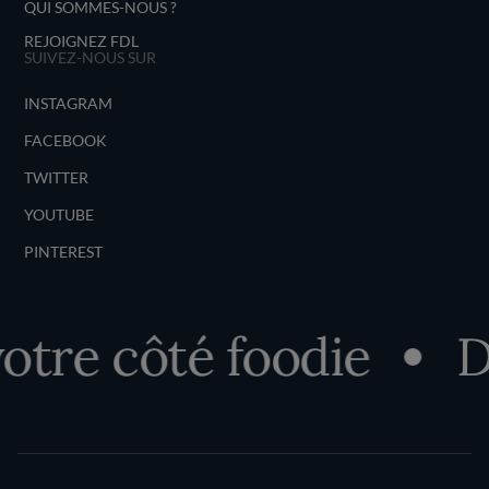
QUI SOMMES-NOUS ?
REJOIGNEZ FDL
SUIVEZ-NOUS SUR
INSTAGRAM
FACEBOOK
TWITTER
YOUTUBE
PINTEREST
e côté foodie
Déc