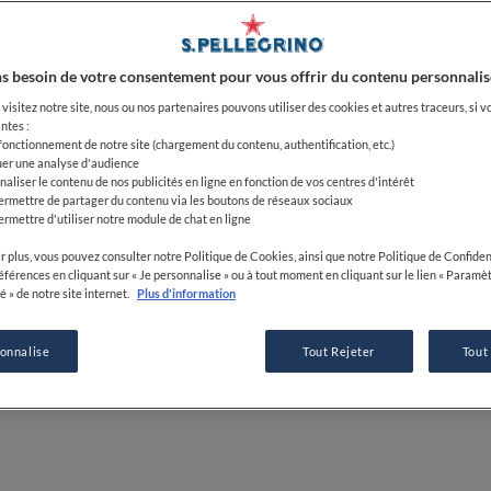
plement étoilé Épicure au Bristol, il
Michelin pour plusieurs établissements,
fficie comme sous-chef.
ef exécutif au Prince de Galles, en
s besoin de votre consentement pour vous offrir du contenu personnalis
ropose une cuisine raffinée et
 Il s’impose aujourd’hui comme un talent
visitez notre site, nous ou nos partenaires pouvons utiliser des cookies et autres traceurs, si v
ntes :
econnu pour sa cuisine technique et
 fonctionnement de notre site (chargement du contenu, authentification, etc.)
aise à des touches inspirées de ses racines
uer une analyse d'audience
vité de traiteur à Noisy-le-Grand.
naliser le contenu de nos publicités en ligne en fonction de vos centres d'intérêt
 2025 sur M6,, lui a donné une grande
ermettre de partager du contenu via les boutons de réseaux sociaux
? Décrocher un jour trois étoiles
ermettre d'utiliser notre module de chat en ligne
r plus, vous pouvez consulter notre Politique de Cookies, ainsi que notre Politique de Confident
Chef
références en cliquant sur « Je personnalise » ou à tout moment en cliquant sur le lien « Paramè
é » de notre site internet.
Plus d'information
sonnalise
Tout Rejeter
Tout