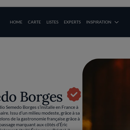
ces
Main navigation
HOME
CARTE
LISTES
EXPERTS
INSPIRATION
Aller au contenu principal
uces
edo Borges
dio Semedo Borges s’installe en France à
ire. Issu d’un milieu modeste, grâce à sa
elons de la gastronomie française grâce à
 passage marquant aux côtés d’Éric