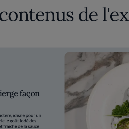
contenus de l'e
vierge façon
actère, idéale pour un
rie le goût iodé des
t fraîche de la sauce