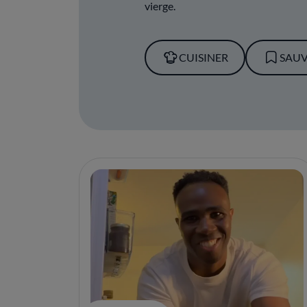
vierge.
CUISINER
SAU