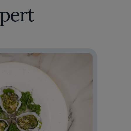
xpert