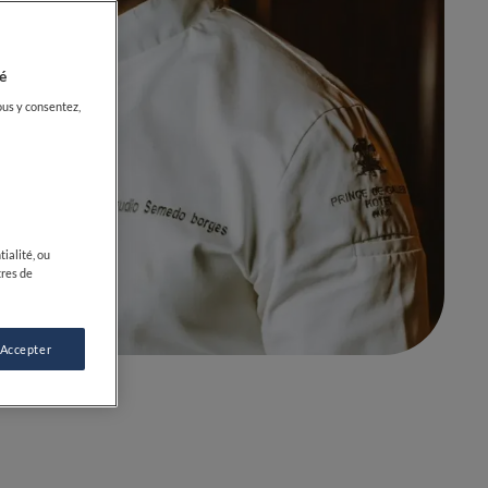
é
ous y consentez,
ialité, ou
SUIVRE
tres de
 Accepter