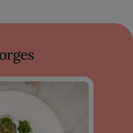
orges
 Fridge : les
de Claudio Semedo