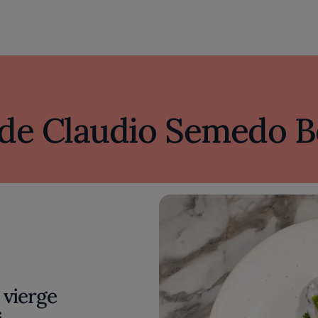
 de Claudio Semedo B
What's in My
essentiels 
 vierge
Borges