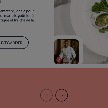
i
Dans mon frigo, se croi
caractère, idéale pour
de petits secrets de ma 
qui marie le goût iodé
qui y ont toujours leur 
tique et fraîche de la
LIRE
UVEGARDER