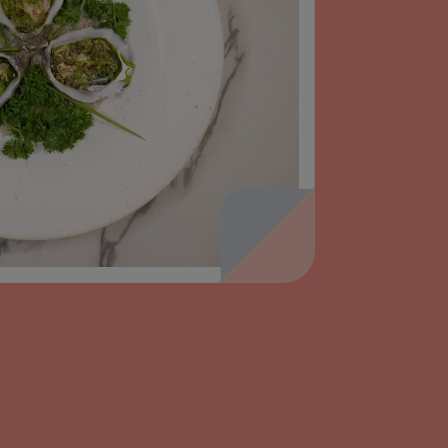
sent mes origines, mes habitudes et
vie familiale ! Voici les ingrédients
place.
SAUVEGARDER