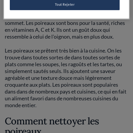
Le poireau est un légume de la famille des oignons. Il
Tout Rejeter
est facile à repérer avec leurs longues tiges blanches
qui se transforment en feuilles vertes superposées au
sommet. Les poireaux sont bons pour la santé, riches
en vitamines A, C et K. Ils ont un goût doux qui
ressemble à celui de l'oignon, mais en plus doux.
Les poireaux se prêtent très bien à la cuisine. On les
trouve dans toutes sortes de dans toutes sortes de
plats comme les soupes, les ragoûts et les tartes, ou
simplement sautés seuls. Ils ajoutent une saveur
agréable et une texture douce mais légèrement
croquante aux plats. Les poireaux sont populaires
dans dans de nombreux pays et cuisines, ce qui en fait
un aliment favori dans de nombreuses cuisines du
monde entier.
Comment nettoyer les
poireaux