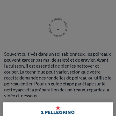
Souvent cultivés dans un sol sablonneux, les poireaux
peuvent garder pas mal de saleté et de gravier. Avant
la cuisson, il est essentiel de bien les nettoyer et
couper. La technique peut varier, selon que votre
recette demande des rondelles de poireau ou utilise le
poireau entier. Pour un guide étape par étape sur le
nettoyage et la préparation des poireaux, regardez la
vidéo ci-dessous.
Qu'est-ce qu'un poireau ?