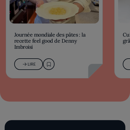
Journée mondiale des pâtes : la
Cu
recette feel good de Denny
grâ
Imbroisi
LIRE