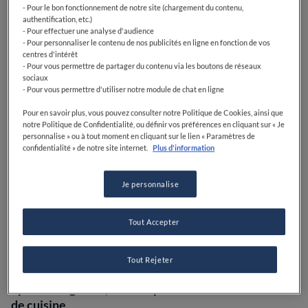
enlevé.
- Pour le bon fonctionnement de notre site (chargement du contenu,
authentification, etc.)
- Pour effectuer une analyse d'audience
Le but est d'enlever uniquement la couche externe
- Pour personnaliser le contenu de nos publicités en ligne en fonction de vos
de la peau du citron, en évitant la partie blanche et
centres d'intérêt
amère qui se trouve juste en dessous.
Evitez donc
- Pour vous permettre de partager du contenu via les boutons de réseaux
sociaux
d'appuyer trop fort avec le zesteur ou l’économe. Ces
- Pour vous permettre d'utiliser notre module de chat en ligne
deux méthodes peuvent également être utilisées pour
zester les oranges et les citrons verts.
Pour en savoir plus, vous pouvez consulter notre Politique de Cookies, ainsi que
notre Politique de Confidentialité, ou définir vos préférences en cliquant sur « Je
personnalise » ou à tout moment en cliquant sur le lien « Paramètres de
Si vous n’avez pas de zesteur ni d’économe, ne vous
confidentialité » de notre site internet.
Plus d'information
inquiétez pas. Il existe de nombreuses façons de
zester un citron en utilisant des ustensiles de cuisine
Je personnalise
de tous les jours :
vous pourrez ajouter une touche de
saveur d’agrumes à votre cuisine sans devoir acheter
d’autres ustensiles spécifiques
.
Tout Accepter
Suivez simplement notre guide étape par étape et
Tout Rejeter
apprenez à
faire du zeste de citron à l'aide d'un
épluche-légumes, d'une râpe ou même d'un couteau
de cuisine
.