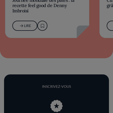
Journée mondiale des pâtes : la
Cu
recette feel good de Denny
grâ
Imbroisi
LIRE
INSCRIVEZ-VOUS