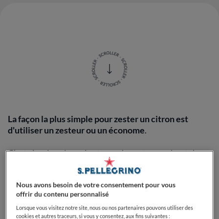
La façon la plus simple pour zester un citron est
d'utiliser un zesteur ou un économe
.
C’est simple : placez les trous du zesteur en haut du
citron et tirez vers le bas, en enlevant les longues
bandes de zeste, et répétez tout au tour du citron
Nous avons besoin de votre consentement pour vous
jusqu'à enlever tour le zeste. Pour utiliser un
offrir du contenu personnalisé
économe, déplacez-le soigneusement sur la surface du
citron, en le tournant jusqu'à ce que tout le zeste soit
Lorsque vous visitez notre site, nous ou nos partenaires pouvons utiliser des
cookies et autres traceurs, si vous y consentez, aux fins suivantes :