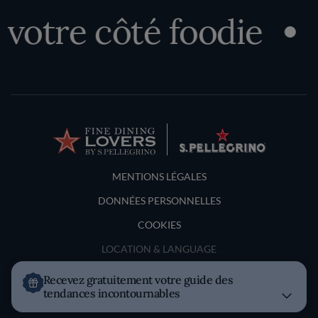
tre côté foodie
D
Terms and Conditions
MENTIONS LÉGALES
DONNÉES PERSONNELLES
COOKIES
LOCATION & LANGUAGE
Recevez gratuitement votre guide des
France
tendances incontournables