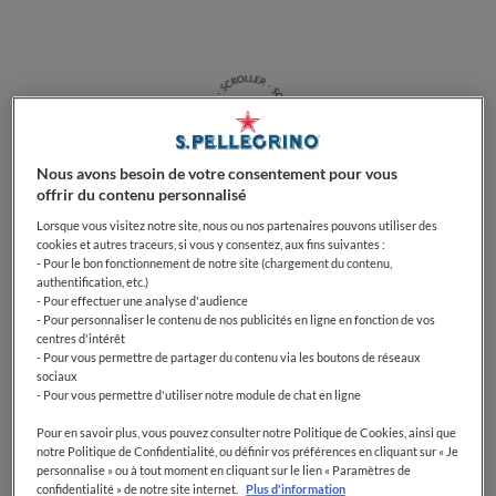
Nous avons besoin de votre consentement pour vous
offrir du contenu personnalisé
Une fois n'est pas coutume :
Peppe Pizzeria, la
Lorsque vous visitez notre site, nous ou nos partenaires pouvons utiliser des
cookies et autres traceurs, si vous y consentez, aux fins suivantes :
pizzeria de Peppe Cutraro installée à Paris, vient de
- Pour le bon fonctionnement de notre site (chargement du contenu,
nouveau d'être désignée Meilleure Pizzeria
authentification, etc.)
d'Europe
, hors Italie, par le
50 Top Pizza
. Un succès
- Pour effectuer une analyse d'audience
- Pour personnaliser le contenu de nos publicités en ligne en fonction de vos
important pour Peppe Cutraro, propriétaire de
Peppe
centres d'intérêt
Pizzeria
dans le 20e arrondissement qui a également
- Pour vous permettre de partager du contenu via les boutons de réseaux
remporté le prix spécial très convoité
Pizza Maker of
sociaux
- Pour vous permettre d'utiliser notre module de chat en ligne
the Year 2022 - Ferrarelle.
Pour en savoir plus, vous pouvez consulter notre Politique de Cookies, ainsi que
notre Politique de Confidentialité, ou définir vos préférences en cliquant sur « Je
personnalise » ou à tout moment en cliquant sur le lien « Paramètres de
confidentialité » de notre site internet.
Plus d'information