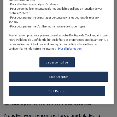
- Pour effectuer une analyse d'audience
- Pour personnaliser le contenu de nos publicités en ligne en fonction de vos
centres d'intérêt
- Pour vous permettre de partager du contenu via les boutons de réseaux
sociaux
Le Château de Berne - Photo : Airlibre
- Pour vous permettre d'utiliser notre module de chat en ligne
Pour en savoir plus, vous pouvez consulter notre Politique de Cookies, ainsi que
Arrivé au
Château de Berne
2016 après plusieurs
notre Politique de Confidentialité, ou définir vos préférences en cliquant sur « Je
expériences internationales, le chef Rameau a pris les
personnalise » ou à tout moment en cliquant sur le lien « Paramètres de
manettes des cuisines du domaine en 2020. Ici, il
confidentialité » de notre site internet.
Plus d'information
collabore au quotidien avec le chef pâtissier
Eric
Raynal
, lauréat du prix
Passion Dessert
au Guide
Je personnalise
Michelin en 2020. Ensemble, ils proposent une
expérience gastronomique au plus près de la nature,
Tout Accepter
leur réservoir inépuisable d’inspiration. Les plantes
qui poussent dans le domaine sont mises à l'honneur
dans leurs créations salées et sucrées, ayant en
Tout Rejeter
commun une grande lisibilité en termes de saveurs,
qui cache pourtant une énorme complexité.
Nous les avons rencontrés lors d’une balade à la