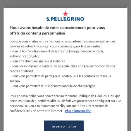
Nous avons besoin de votre consentement pour vous
offrir du contenu personnalisé
Lorsque vous visitez notre site, nous ou nos partenaires pouvons utiliser des
cookies et autres traceurs, si vous y consentez, aux fins suivantes :
- Pour le bon fonctionnement de notre site (chargement du contenu,
authentification, etc.)
- Pour effectuer une analyse d'audience
- Pour personnaliser le contenu de nos publicités en ligne en fonction de vos
centres d'intérêt
Les candidatures pour le concours S.Pellegrino Young
- Pour vous permettre de partager du contenu via les boutons de réseaux
Chef Academy 2024-25, la recherche de talents
sociaux
- Pour vous permettre d'utiliser notre module de chat en ligne
culinaires la plus passionnante au monde, sont
désormais ouvertes.
Pour en savoir plus, vous pouvez consulter notre Politique de Cookies, ainsi que
notre Politique de Confidentialité, ou définir vos préférences en cliquant sur « Je
personnalise » ou à tout moment en cliquant sur le lien « Paramètres de
INSCRIVEZ-VOUS ICI
confidentialité » de notre site internet.
Plus d'information
Le concours, qui revient pour une sixième édition
Je personnalise
après le succès de 2022-23, donne aux jeunes chefs