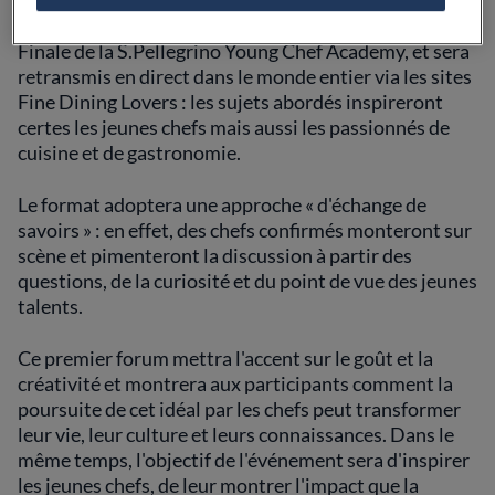
Le Forum se tiendra à Milan, en marge de la Grande
Finale de la S.Pellegrino Young Chef Academy, et sera
retransmis en direct dans le monde entier via les sites
Fine Dining Lovers : les sujets abordés inspireront
certes les jeunes chefs mais aussi les passionnés de
cuisine et de gastronomie.
Le format adoptera une approche « d'échange de
savoirs » : en effet, des chefs confirmés monteront sur
scène et pimenteront la discussion à partir des
questions, de la curiosité et du point de vue des jeunes
talents.
Ce premier forum mettra l'accent sur le goût et la
créativité et montrera aux participants comment la
poursuite de cet idéal par les chefs peut transformer
leur vie, leur culture et leurs connaissances. Dans le
même temps, l'objectif de l'événement sera d'inspirer
les jeunes chefs, de leur montrer l'impact que la