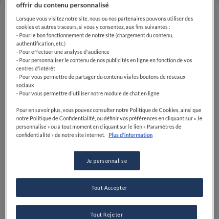
offrir du contenu personnalisé
Lorsque vous visitez notre site, nous ou nos partenaires pouvons utiliser des
cookies et autres traceurs, si vous y consentez, aux fins suivantes :
- Pour le bon fonctionnement de notre site (chargement du contenu,
authentification, etc.)
- Pour effectuer une analyse d'audience
- Pour personnaliser le contenu de nos publicités en ligne en fonction de vos
centres d'intérêt
- Pour vous permettre de partager du contenu via les boutons de réseaux
sociaux
- Pour vous permettre d'utiliser notre module de chat en ligne
Le
Brain Food Forum
, organisé par
S.Pellegrino Young
Pour en savoir plus, vous pouvez consulter notre Politique de Cookies, ainsi que
Chef Academy
et Fine Dining Lovers, sera diffusé en
notre Politique de Confidentialité, ou définir vos préférences en cliquant sur « Je
personnalise » ou à tout moment en cliquant sur le lien « Paramètres de
direct sur notre site Internet de 8h30 à 12.30h.
confidentialité » de notre site internet.
Plus d'information
L'événement en ligne ne sera disponible que pour les
utilisateurs enregistrés de FDL+, voici donc une
Je personnalise
bonne raison de vous inscrire sur notre site dès
aujourd'hui et d'accéder à notre contenu exclusif !
Tout Accepter
Tout Rejeter