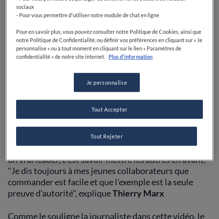
sociaux
- Pour vous permettre d'utiliser notre module de chat en ligne
Pour en savoir plus, vous pouvez consulter notre Politique de Cookies, ainsi que
notre Politique de Confidentialité, ou définir vos préférences en cliquant sur « Je
personnalise » ou à tout moment en cliquant sur le lien « Paramètres de
confidentialité » de notre site internet.
Plus d'information
Je personnalise
Le chef
Thierry Marx
a ouvert sa cuisine à
CEO
Magazine
pour parler de sa façon de travailler avec
Tout Accepter
ses équipes et de sa philosophie en cuisine.
Chef, philantrope, entrepreneur, humaniste,
Tout Rejeter
philosphe... le chef Marx explique que selon lui, être
un vrai leader, c'est savoir mettre les autres en avant.
"Je dis toujours à mes jeunes collaborateurs que
commander est facile et que l'exemple est la seule
preuve d'autorité", explique
Thierry Marx
Comme le souligne la journaliste dans cette vidéo, le