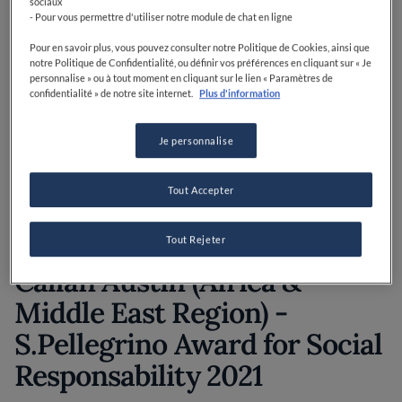
supplémentaires : le prix Acqua Panna pour la
sociaux
- Pour vous permettre d'utiliser notre module de chat en ligne
connexion gastronomique, le prix S.Pellegrino Award
for Social Responsibility et le Fine Dining Lovers Food
Pour en savoir plus, vous pouvez consulter notre Politique de Cookies, ainsi que
for Thought Award.
notre Politique de Confidentialité, ou définir vos préférences en cliquant sur « Je
personnalise » ou à tout moment en cliquant sur le lien « Paramètres de
confidentialité » de notre site internet.
Plus d'information
Les gagnants de chacun des trois prix
supplémentaires ont été choisis parmi 12 finalistes
Je personnalise
mondiaux au sein de chaque catégorie lors de la
Grande Finale, pour la première fois dans l'histoire de
l'événement.
Tout Accepter
Les lauréats 2021 sont les suivants :
Tout Rejeter
Callan Austin (Africa &
Middle East Region) -
S.Pellegrino Award for Social
Responsability 2021