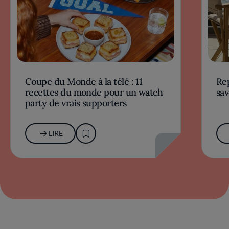
Coupe du Monde à la télé : 11
Rep
recettes du monde pour un watch
sav
party de vrais supporters
LIRE