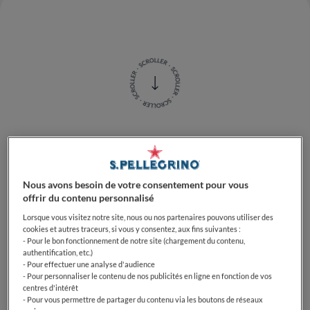
La Grande Finale 2021 de la S.Pellegrino Young Chef
Academy s'est terminée après une cérémonie de
remise des prix scintillante et pleine d'émotions, où
Nous avons besoin de votre consentement pour vous
offrir du contenu personnalisé
les futures stars de la gastronomie ont été célébrées
et récompensées aux côtés leurs mentors et certains
Lorsque vous visitez notre site, nous ou nos partenaires pouvons utiliser des
cookies et autres traceurs, si vous y consentez, aux fins suivantes :
des meilleurs chefs du monde.
- Pour le bon fonctionnement de notre site (chargement du contenu,
authentification, etc.)
Pour refléter la croyance de l'Académie dans le
- Pour effectuer une analyse d'audience
- Pour personnaliser le contenu de nos publicités en ligne en fonction de vos
pouvoir transformateur de la gastronomie, la Grande
centres d'intérêt
Finale de cette année comptait trois prix
- Pour vous permettre de partager du contenu via les boutons de réseaux