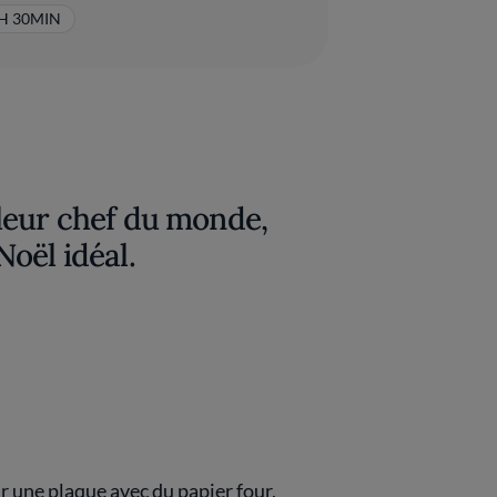
H 30MIN
leur chef du monde,
oël idéal.
ur une plaque avec du papier four,