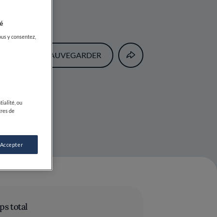
é
ous y consentez,
SAUVEGARDER
ialité, ou
tres de
 Accepter
s total