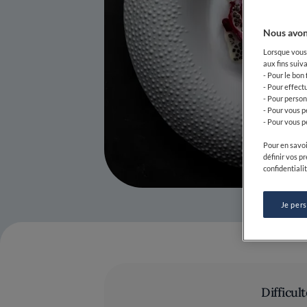
Nous avon
Lorsque vous 
aux fins suiva
- Pour le bon
- Pour effect
- Pour person
- Pour vous p
- Pour vous p
Pour en savoi
définir vos p
confidentialit
Je per
Difficult