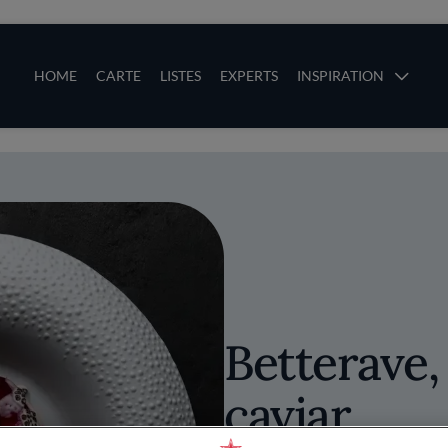
ces
Main navigation
HOME
CARTE
LISTES
EXPERTS
INSPIRATION
Aller au contenu principal
uces
Betterave,
caviar