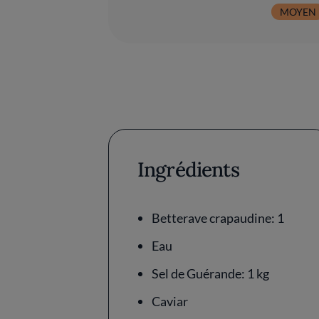
MOYEN
Ingrédients
Betterave crapaudine: 1
Eau
Sel de Guérande: 1 kg
Caviar