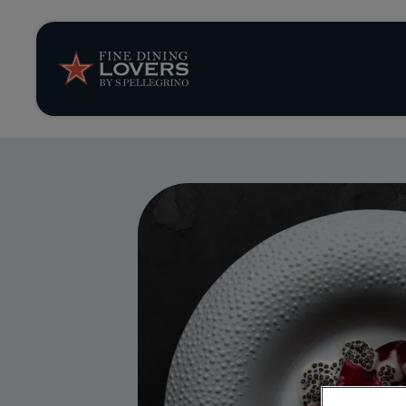
News et tendan
Recettes
Conseils et ast
Séries