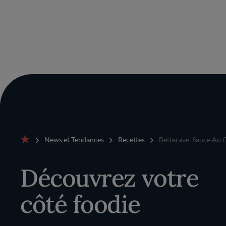
News et Tendances
Recettes
Betterave, Sauce Au 
Accueil
Découvrez votre
côté foodie