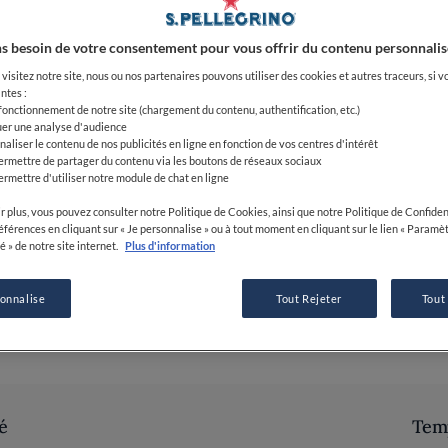
04 DÉC 2019
s besoin de votre consentement pour vous offrir du contenu personnalis
visitez notre site, nous ou nos partenaires pouvons utiliser des cookies et autres traceurs, si v
ntes :
PAR
FINE DINING LOVERS
 fonctionnement de notre site (chargement du contenu, authentification, etc.)
RÉDACTION
uer une analyse d'audience
naliser le contenu de nos publicités en ligne en fonction de vos centres d'intérêt
ermettre de partager du contenu via les boutons de réseaux sociaux
ermettre d'utiliser notre module de chat en ligne
r plus, vous pouvez consulter notre Politique de Cookies, ainsi que notre Politique de Confident
références en cliquant sur « Je personnalise » ou à tout moment en cliquant sur le lien « Paramè
é » de notre site internet.
Plus d'information
sonnalise
Tout Rejeter
Tout
é
Temp