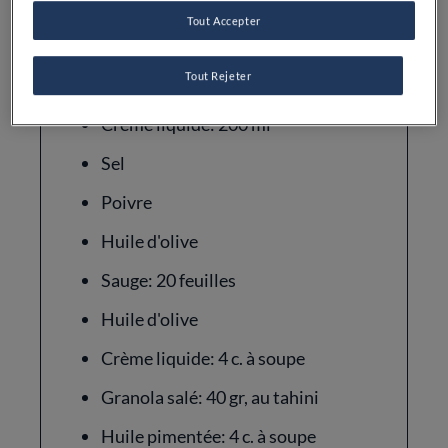
Oignons: 1
Tout Accepter
Ail: 2 gousses
Tout Rejeter
Eau plate: 700 ml
Crème liquide: 200 ml
Sel
Poivre
Huile d'olive
Sauge: 20 feuilles
Huile d'olive
Crème liquide: 4 c. à soupe
Granola salé: 40 gr, au tahini
Huile pimentée: 4 c. à soupe