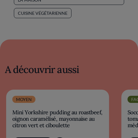
CUISINE VÉGÉTARIENNE
A découvrir aussi
MOYEN
FA
Mini Yorkshire pudding au roastbeef,
Socc
oignon caramélisé, mayonnaise au
toma
citron vert et ciboulette
méd