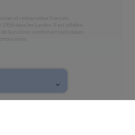
sinier et restaurateur français
1956 dans les Landes. Il est célèbre
de la cuisine, combinant techniques
temporaines.