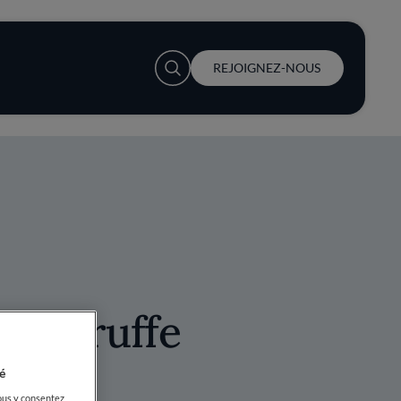
User account menu
REJOIGNEZ-NOUS
 et truffe
é
ous y consentez,