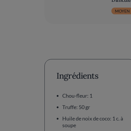
MOYEN
Ingrédients
Chou-fleur: 1
Truffe: 50 gr
Huile de noix de coco: 1 c. à
soupe