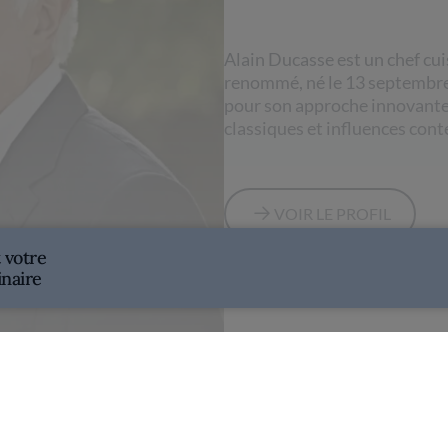
Alain Ducasse est un chef cui
renommé, né le 13 septembre 
pour son approche innovante 
classiques et influences con
VOIR LE PROFIL
 votre
inaire