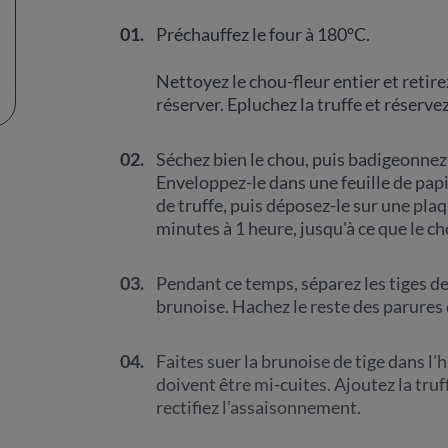
01.
Préchauffez le four à 180°C.
Nettoyez le chou-fleur entier et retirez
réserver. Epluchez la truffe et réservez
02.
Séchez bien le chou, puis badigeonnez-l
Enveloppez-le dans une feuille de papi
de truffe, puis déposez-le sur une pla
minutes à 1 heure, jusqu'à ce que le ch
03.
Pendant ce temps, séparez les tiges des
brunoise. Hachez le reste des parures 
04.
Faites suer la brunoise de tige dans l'
doivent être mi-cuites. Ajoutez la truf
rectifiez l'assaisonnement.