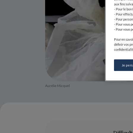
aux fins suiva
- Pour le bon
- Pour effect
- Pour person
- Pour vous p
- Pour vous p
Pour en savoi
définir vos p
confidentialit
Je per
Aurélie Micquel
Difficult