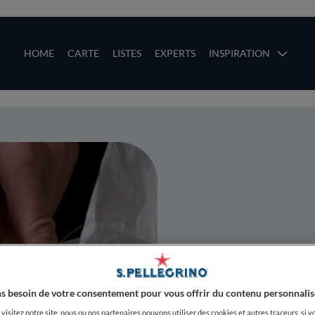
ces
Main navigation
HOME
CARTE
LISTES
EXPERTS
INSPIRATION
Aller au contenu principal
uces
Chou-fleur
noire
s besoin de votre consentement pour vous offrir du contenu personnalis
visitez notre site, nous ou nos partenaires pouvons utiliser des cookies et autres traceurs, si v