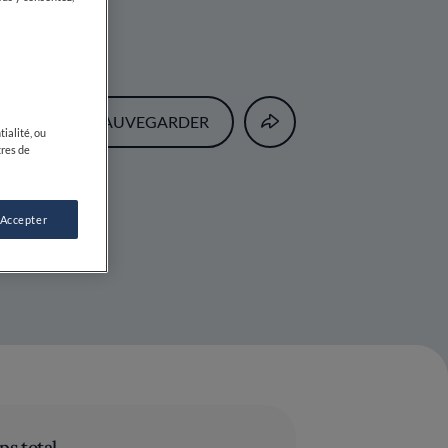
SAUVEGARDER
ialité, ou
tres de
 Accepter
s total