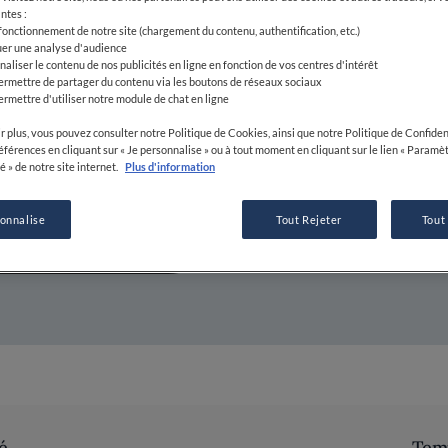
ntes :
 fonctionnement de notre site (chargement du contenu, authentification, etc.)
21 NOV 2018
uer une analyse d'audience
naliser le contenu de nos publicités en ligne en fonction de vos centres d'intérêt
ermettre de partager du contenu via les boutons de réseaux sociaux
ermettre d'utiliser notre module de chat en ligne
PAR
ALAIN DUCASSE
r plus, vous pouvez consulter notre Politique de Cookies, ainsi que notre Politique de Confident
CHEF
références en cliquant sur « Je personnalise » ou à tout moment en cliquant sur le lien « Paramè
é » de notre site internet.
Plus d'information
sonnalise
Tout Rejeter
Tout
é
Temp