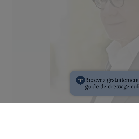
Recevez gratuitement
guide de dressage cul