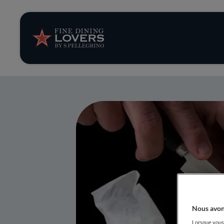
News et tendan
Recettes
Conseils et ast
Séries
Nous avon
Lorsque vous 