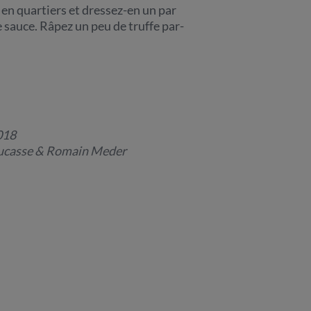
r en quartiers et dressez-en un par
 sauce. Râpez un peu de truffe par-
018
Ducasse & Romain Meder