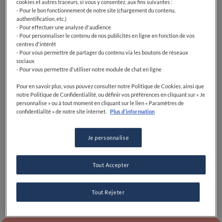
cookies et autres traceurs, si vous y consentez, aux fins suivantes :
- Pour le bon fonctionnement de notre site (chargement du contenu,
authentification, etc.)
- Pour effectuer une analyse d'audience
- Pour personnaliser le contenu de nos publicités en ligne en fonction de vos
centres d'intérêt
- Pour vous permettre de partager du contenu via les boutons de réseaux
sociaux
Découvrez la carte
- Pour vous permettre d'utiliser notre module de chat en ligne
Parcourez nos restaurants triés sur le volet grâce à votre
Pour en savoir plus, vous pouvez consulter notre Politique de Cookies, ainsi que
carte locale.
notre Politique de Confidentialité, ou définir vos préférences en cliquant sur « Je
personnalise » ou à tout moment en cliquant sur le lien « Paramètres de
confidentialité » de notre site internet.
Plus d'information
TROUVER DES RESTAURANTS
Je personnalise
Tout Accepter
Tout Rejeter