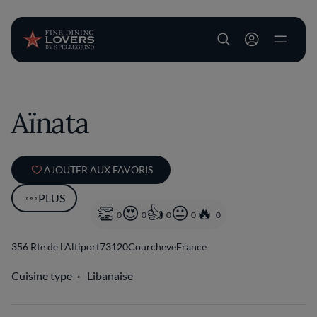
User account m
Aller au contenu principal
Aïnata
AJOUTER AUX FAVORIS
PLUS
0
0
0
0
0
356 Rte de l'Altiport
73120
Courchevel
France
Cuisine type
Libanaise