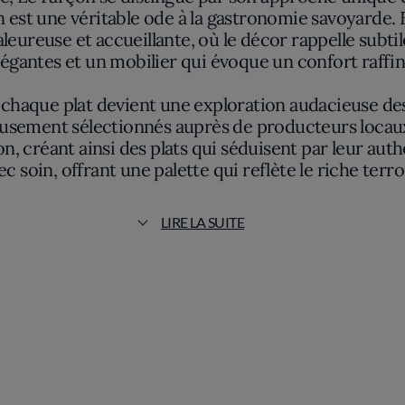
n est une véritable ode à la gastronomie savoyarde.
ureuse et accueillante, où le décor rappelle subtile
légantes et un mobilier qui évoque un confort raffin
ù chaque plat devient une exploration audacieuse de
ieusement sélectionnés auprès de producteurs locaux.
, créant ainsi des plats qui séduisent par leur authe
c soin, offrant une palette qui reflète le riche terro
eulement le goût. L'œil est captivé par la présentati
LIRE LA SUITE
t la première bouchée. Les compositions colorées sur
avers ses créations, parvient à raconter l'histoire d
simple dégustation. Elle est une immersion complète 
ommage à sa région tout en surprenant le gourmet a
erçu éclatant de ce que peut être la haute cuisine lo
décliné avec une brillance contemporaine.