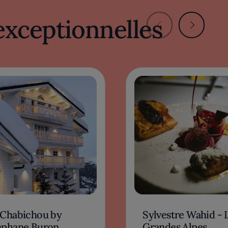
exceptionnelles
 Chabichou by
Sylvestre Wahid - 
éphane Buron
Grandes Alpes