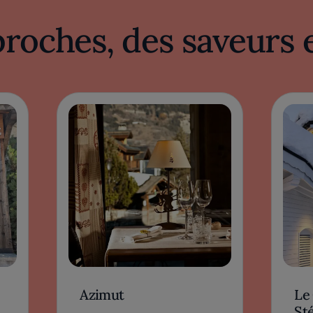
proches, des saveurs 
Azimut
Le
St