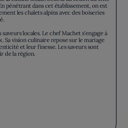
 En pénétrant dans cet établissement, on est
ment les chalets alpins avec des boiseries
é.
s saveurs locales. Le chef Machet s'engage à
 Sa vision culinaire repose sur le mariage
nticité et leur finesse. Les saveurs sont
ir de la région.
on, presque artistique, des plats, tandis que
 l'assiette sont autant de promesses d'un
e la Savoie avec élégance et précision.
dans l'univers d'un chef inspiré, pour qui
verti par des associations savoureuses et
rsqu'elle est ancrée dans un terroir riche et