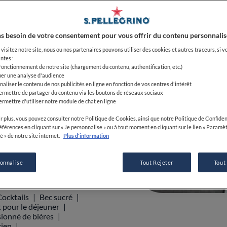
:30-21:00
s besoin de votre consentement pour vous offrir du contenu personnalis
visitez notre site, nous ou nos partenaires pouvons utiliser des cookies et autres traceurs, si v
ntes :
 fonctionnement de notre site (chargement du contenu, authentification, etc.)
uer une analyse d'audience
4 79 08 80 34
naliser le contenu de nos publicités en ligne en fonction de vos centres d'intérêt
ermettre de partager du contenu via les boutons de réseaux sociaux
ermettre d'utiliser notre module de chat en ligne
r plus, vous pouvez consulter notre Politique de Cookies, ainsi que notre Politique de Confident
références en cliquant sur « Je personnalise » ou à tout moment en cliquant sur le lien « Paramè
é » de notre site internet.
Plus d'information
AFFICHER PLUS
0
0
0
sonnalise
Tout Rejeter
Tout
Cocktails
Bec sucré
t pour le déjeuner
ionné de bières
rien