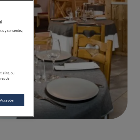
é
ous y consentez,
ialité, ou
tres de
0
0
 Accepter