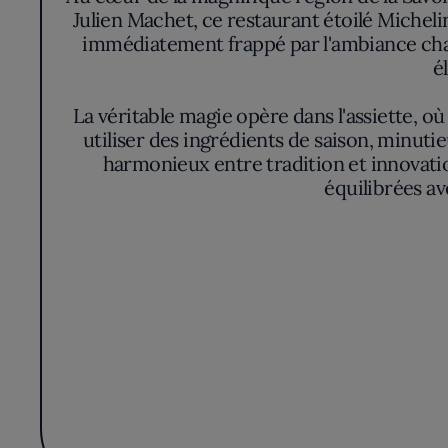
Julien Machet, ce restaurant étoilé Micheli
immédiatement frappé par l'ambiance chale
é
La véritable magie opère dans l'assiette, o
utiliser des ingrédients de saison, minut
harmonieux entre tradition et innovation
équilibrées ave
Le Farçon sait envoûter tous les sens, pas s
les arômes éveillent l'appétit bien avan
voyage sensoriel unique. Le chef, à tr
Enfin, l'expérience au Farçon dépasse la 
chaque plat est une occasion de rendre h
inattendues. Le restaurant offre ainsi un ap