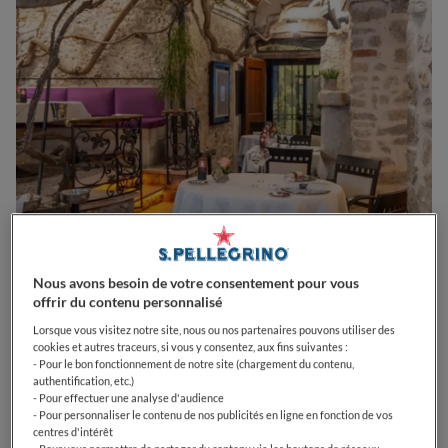
Nous avons besoin de votre consentement pour vous
offrir du contenu personnalisé
0
0
0
0
0
Lorsque vous visitez notre site, nous ou nos partenaires pouvons utiliser des
cookies et autres traceurs, si vous y consentez, aux fins suivantes :
- Pour le bon fonctionnement de notre site (chargement du contenu,
authentification, etc.)
- Pour effectuer une analyse d'audience
14 Rue du Saint-Esprit
06600
Antibes
France
- Pour personnaliser le contenu de nos publicités en ligne en fonction de vos
centres d'intérêt
OPEN
VOIR HORAIRES D'OUVERTURE