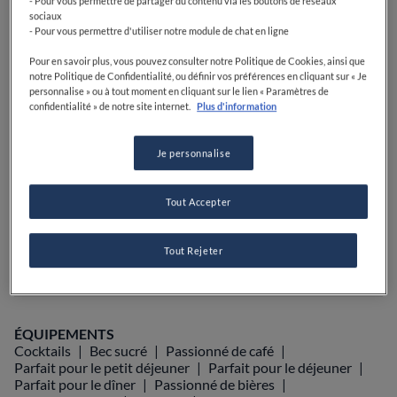
- Pour vous permettre de partager du contenu via les boutons de réseaux
sociaux
- Pour vous permettre d'utiliser notre module de chat en ligne
PRIX
Pour en savoir plus, vous pouvez consulter notre Politique de Cookies, ainsi que
notre Politique de Confidentialité, ou définir vos préférences en cliquant sur « Je
personnalise » ou à tout moment en cliquant sur le lien « Paramètres de
confidentialité » de notre site internet.
Plus d'information
VOIR SUR LA CARTE
+33 4 93 34 50 12
Je personnalise
VISIT WEBSITE
Tout Accepter
Food Awards
Guide Michelin
Tout Rejeter
Guides gastronomiques
AFFICHER PLUS
ÉQUIPEMENTS
Cocktails
Bec sucré
Passionné de café
Parfait pour le petit déjeuner
Parfait pour le déjeuner
Parfait pour le dîner
Passionné de bières