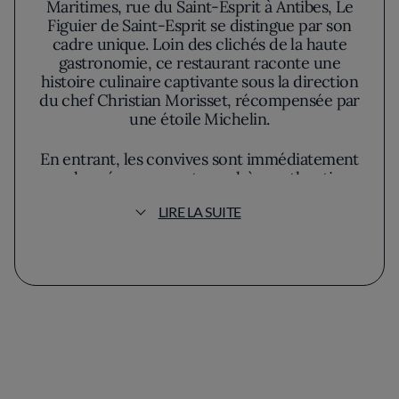
Maritimes, rue du Saint-Esprit à Antibes, Le
Figuier de Saint-Esprit se distingue par son
cadre unique. Loin des clichés de la haute
gastronomie, ce restaurant raconte une
histoire culinaire captivante sous la direction
du chef Christian Morisset, récompensée par
une étoile Michelin.
En entrant, les convives sont immédiatement
enveloppés par une atmosphère authentique
où la tradition rencontre une touche
LIRE LA SUITE
moderne. Les murs en pierre donnent un
cachet ancien tandis que des œuvres
artistiques subtiles ponctuent l'espace, créant
une ambiance intime. La douceur des
lumières tamisées invite à la détente et à
l'exploration des saveurs proposées.
Chef Morisset met l'accent sur la provenance
de chaque ingrédient, célébrant la richesse
locale et saisonnière. Sa cuisine, véritable ode