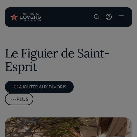
User account m
Aller au contenu principal
Le Figuier de Saint-
Esprit
AJOUTER AUX FAVORIS
PLUS