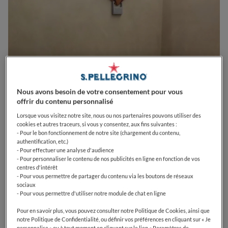
Nous avons besoin de votre consentement pour vous
offrir du contenu personnalisé
Lorsque vous visitez notre site, nous ou nos partenaires pouvons utiliser des
cookies et autres traceurs, si vous y consentez, aux fins suivantes :
- Pour le bon fonctionnement de notre site (chargement du contenu,
0
0
0
0
0
authentification, etc.)
- Pour effectuer une analyse d'audience
- Pour personnaliser le contenu de nos publicités en ligne en fonction de vos
centres d'intérêt
- Pour vous permettre de partager du contenu via les boutons de réseaux
26 Rue Surcouf
75007
Paris
France
sociaux
- Pour vous permettre d'utiliser notre module de chat en ligne
CLOSED
Opens
Lundi,
12:00-14:00, 19:30-21:30
Pour en savoir plus, vous pouvez consulter notre Politique de Cookies, ainsi que
VOIR HORAIRES D'OUVERTURE
notre Politique de Confidentialité, ou définir vos préférences en cliquant sur « Je