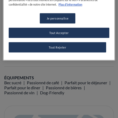
personnalise » ou à tout moment en cliquant sur le lien « Paramètres de
confidentialité » de notre site internet.
Plus d'information
VOIR SUR LA CARTE
+33 9 52 27 01 36
Je personnalise
VISIT WEBSITE
Tout Accepter
Tout Rejeter
Food Awards
Guide Michelin
Guides gastronomiques
ÉQUIPEMENTS
Bec sucré
Passionné de café
Parfait pour le déjeuner
Parfait pour le dîner
Passionné de bières
Passionné de vin
Dog-Friendly