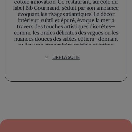
côtoie innovation. Ce restaurant, auréolé du
label Bib Gourmand, séduit par son ambiance
évoquant les rivages atlantiques. Le décor
intérieur, subtil et épuré, évoque la mer à
travers des touches artistiques discrètes—
comme les ondes délicates des vagues ou les
nuances douces des sables côtiers—donnant
au lieu une atmosphère paisible et intime.
LIRE LA SUITE
Le véritable attrait de cet établissement
repose sur son engagement envers
l'excellence culinaire. Ici, chaque plat raconte
une histoire, une symphonie de fraîcheur et
de précision. Les fruits de mer, protagonistes
incontestables, sont magnifiés par des
techniques contemporaines audacieuses,
reliant le terroir marin aux influences
gastronomiques d'ailleurs. Les épices, utilisées
avec parcimonie, révèlent les nuances
délicates des produits sans jamais trahir leur
essence.