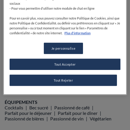
sociaux
PRIX
- Pour vous permettre d'utiliser notre module de chat en ligne
Pour en savoir plus, vous pouvez consulter notre Politique de Cookies, ainsi que
notre Politique de Confidentialité, ou définir vos préférences en cliquant sur « Je
personnalise » ou à tout moment en cliquant sur le lien « Paramètres de
VOIR SUR LA CARTE
+33 5 46 75 76 21
confidentialité » de notre site internet.
Plus d'information
VISIT WEBSITE
Je personnalise
Tout Accepter
Food Awards
Guide Michelin
Guides gastronomiques
AFFICHER PLUS
Tout Rejeter
ÉQUIPEMENTS
Cocktails
Bec sucré
Passionné de café
Parfait pour le déjeuner
Parfait pour le dîner
Passionné de bières
Passionné de vin
Végétarien