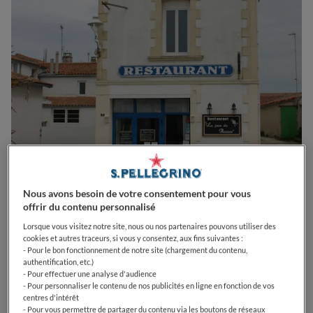
0
0
0
0
0
Nous avons besoin de votre consentement pour vous
offrir du contenu personnalisé
Lorsque vous visitez notre site, nous ou nos partenaires pouvons utiliser des
cookies et autres traceurs, si vous y consentez, aux fins suivantes :
3 Rue de l'Ormeau
17650
Saint-Denis-d'Oléron
France
- Pour le bon fonctionnement de notre site (chargement du contenu,
authentification, etc.)
- Pour effectuer une analyse d'audience
CLOSED
Opens
Lundi,
12:00-13:30, 19:15-21:00
- Pour personnaliser le contenu de nos publicités en ligne en fonction de vos
VOIR HORAIRES D'OUVERTURE
centres d'intérêt
- Pour vous permettre de partager du contenu via les boutons de réseaux