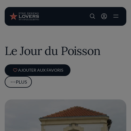
User account m
Aller au contenu principal
Le Jour du Poisson
AJOUTER AUX FAVORIS
PLUS