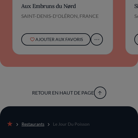
gastronomie et élégance se mêlent
Aux Embruns du Nørd
S
harmonieusement.
SAINT-DENIS-D'OLÉRON, FRANCE
S
AJOUTER AUX FAVORIS
RETOUR EN HAUT DE PAGE
Restaurants
Le Jour Du Poisson
Accueil