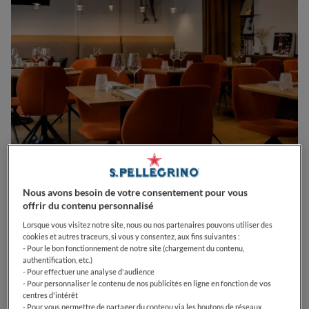
0
0
0
0
0
Nous avons besoin de votre consentement pour vous
offrir du contenu personnalisé
Lorsque vous visitez notre site, nous ou nos partenaires pouvons utiliser des
cookies et autres traceurs, si vous y consentez, aux fins suivantes :
2 Rue du Marais
44000
Nantes
France
- Pour le bon fonctionnement de notre site (chargement du contenu,
authentification, etc.)
- Pour effectuer une analyse d'audience
CLOSED
Opens
Mardi,
19:30-21:00
- Pour personnaliser le contenu de nos publicités en ligne en fonction de vos
VOIR HORAIRES D'OUVERTURE
centres d'intérêt
- Pour vous permettre de partager du contenu via les boutons de réseaux