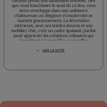
raffinée prend une dimension nouvelle. Dès
que vous franchissez le seuil de ce lieu, vous
serez enveloppé dans une ambiance
chaleureuse où élégance et modernité se
marient gracieusement. La décoration
intérieure, avec ses teintes douces et son
mobilier chic, crée un cadre apaisant, parfait
pour apprécier les créations culinaires qui
s'apprêtent à émerveiller vos papilles.
LIRE LA SUITE
Ce qui distingue Pickles, c'est sa carte, un
hommage subtil à la gastronomie locale,
revisité avec une audace créative. Ici, le chef,
bien que discret, exprime sa passion pour les
produits de saison et son respect profond
pour le terroir environnant. Chaque plat est
conçu comme une expérience sensorielle, où
les saveurs s'entrelacent harmonieusement.
Les ingrédients sont sélectionnés avec soin,
témoignant de la quête incessante de qualité
et de fraîcheur qui anime l'âme de ce lieu.