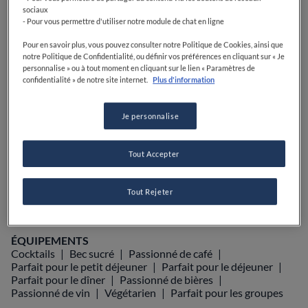
PRIX
sociaux
- Pour vous permettre d'utiliser notre module de chat en ligne
Pour en savoir plus, vous pouvez consulter notre Politique de Cookies, ainsi que
notre Politique de Confidentialité, ou définir vos préférences en cliquant sur « Je
personnalise » ou à tout moment en cliquant sur le lien « Paramètres de
VOIR SUR LA CARTE
+33 2 51 84 11 89
confidentialité » de notre site internet.
Plus d'information
VISIT WEBSITE
Je personnalise
Tout Accepter
Food Awards
Guide Michelin
Guides gastronomiques
Tout Rejeter
ÉQUIPEMENTS
Cocktails
Bec sucré
Passionné de café
Parfait pour le petit déjeuner
Parfait pour le déjeuner
Parfait pour le dîner
Passionné de bières
Passionné de vin
Végétarien
Parfait pour les groupes