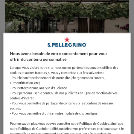
Nous avons besoin de votre consentement pour vous
offrir du contenu personnalisé
Lorsque vous visitez notre site, nous ou nos partenaires pouvons utiliser des
cookies et autres traceurs, si vous y consentez, aux fins suivantes :
- Pour le bon fonctionnement de notre site (chargement du contenu,
0
0
0
0
0
authentification, etc.)
- Pour effectuer une analyse d'audience
- Pour personnaliser le contenu de nos publicités en ligne en fonction de vos
centres d'intérêt
- Pour vous permettre de partager du contenu via les boutons de réseaux
21 Quai Mullenheim
67000
Strasbourg
France
sociaux
- Pour vous permettre d'utiliser notre module de chat en ligne
PRIX
Pour en savoir plus, vous pouvez consulter notre Politique de Cookies, ainsi que
notre Politique de Confidentialité, ou définir vos préférences en cliquant sur « Je
personnalise » ou à tout moment en cliquant sur le lien « Paramètres de