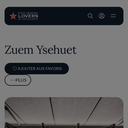
User account m
Aller au contenu principal
Zuem Ysehuet
AJOUTER AUX FAVORIS
PLUS