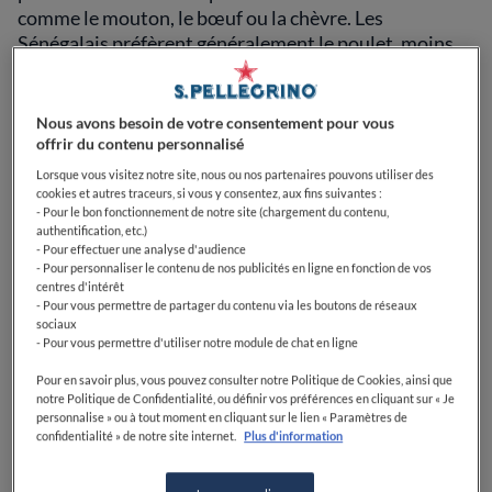
comme le mouton, le bœuf ou la chèvre. Les
Sénégalais préfèrent généralement le poulet, moins
onéreux que les autres viandes.
De nombreux plats sénégalais contiennent également
Nous avons besoin de votre consentement pour vous
des céréales comme du mil, du fonio ou du riz.
offrir du contenu personnalisé
Lorsque vous visitez notre site, nous ou nos partenaires pouvons utiliser des
La cuisine sénégalaise comporte aussi beaucoup de
cookies et autres traceurs, si vous y consentez, aux fins suivantes :
- Pour le bon fonctionnement de notre site (chargement du contenu,
légumes
comme la tomate, le chou, la carotte,
authentification, etc.)
l'aubergine, ou des légumes moins habituels comme
- Pour effectuer une analyse d'audience
les gombos (légume vert et fibreux), les niébés
- Pour personnaliser le contenu de nos publicités en ligne en fonction de vos
centres d'intérêt
(haricots) ou des racines de manioc.
- Pour vous permettre de partager du contenu via les boutons de réseaux
sociaux
- Pour vous permettre d'utiliser notre module de chat en ligne
Enfin,
les fruits font partie intégrante du paysage
avec des délicieuses mangues jaunes ou vertes,
Pour en savoir plus, vous pouvez consulter notre Politique de Cookies, ainsi que
mandarines, dattes, papayes, goyaves, noix de coco,
notre Politique de Confidentialité, ou définir vos préférences en cliquant sur « Je
personnalise » ou à tout moment en cliquant sur le lien « Paramètres de
ananas, bananes plantains ou avocats. Les plats
confidentialité » de notre site internet.
Plus d'information
sénégalais utilisent également beaucoup d’arachides
(cacahuètes sous toutes les formes).