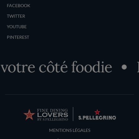
FACEBOOK
TWITTER
YOUTUBE
PINTEREST
re côté foodie
Déc
Terms and Conditions
MENTIONS LÉGALES