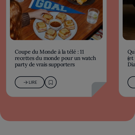
Coupe du Monde à la télé : 11
Qu’
recettes du monde pour un watch
(et
party de vrais supporters
Dia
LIRE