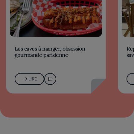
Les caves à manger, obsession
Rep
gourmande parisienne
sav
LIRE