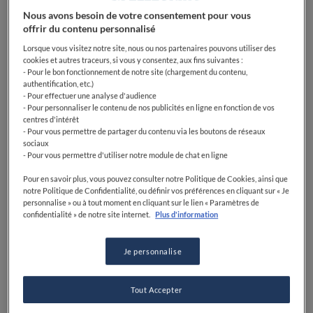
déjeuner de compét'
Nous avons besoin de votre consentement pour vous
offrir du contenu personnalisé
Lorsque vous visitez notre site, nous ou nos partenaires pouvons utiliser des
cookies et autres traceurs, si vous y consentez, aux fins suivantes :
Gang Café est un coffee shop situé non loin de la place
- Pour le bon fonctionnement de notre site (chargement du contenu,
authentification, etc.)
de la République, en plein coeur de ville. S'il est
- Pour effectuer une analyse d'audience
possible de s'y attabler au déjeuner ou au goûter, nous
- Pour personnaliser le contenu de nos publicités en ligne en fonction de vos
vous recommandons d'y faire un tour de bon matin
centres d'intérêt
- Pour vous permettre de partager du contenu via les boutons de réseaux
pour bien démarrer la journée. Dès 8h, l'adresse
sociaux
propose une belle brioche perdue, un porridge vegan
- Pour vous permettre d'utiliser notre module de chat en ligne
au lait de coco ou encore, notre coup de coeur, le
Pour en savoir plus, vous pouvez consulter notre Politique de Cookies, ainsi que
breakfast sandwich avec un pain muffin toasté, oeuf
notre Politique de Confidentialité, ou définir vos préférences en cliquant sur « Je
sur le plat, chili jam, jambon artisanal et sauce
personnalise » ou à tout moment en cliquant sur le lien « Paramètres de
confidentialité » de notre site internet.
Plus d'information
hollandaise.
Où ?
Gang Café
, 8 rue de la Parcheminerie, 35000
Je personnalise
Rennes
Tout Accepter
La Mirlitantouille pour une