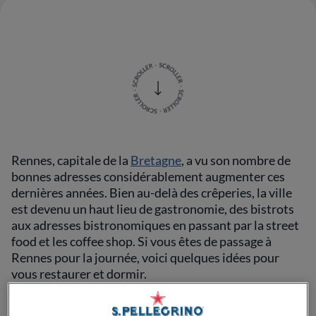
Rennes, capitale de la
Bretagne
, a vu son nombre de
bonnes adresses considérablement augmenter ces
dernières années. Bien au-delà des crêperies, la ville
est devenu un haut lieu de gastronomie, des bistrots
aux adresses bistronomiques en passant par la street
food et les coffee shop. Si vous êtes de passage à
Rennes pour la journée, voici quelques idées pour
vous restaurer et dormir.
Gang Café, pour un petit