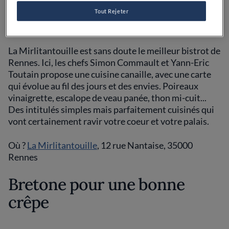
formule déjeuner imbattable
Tout Rejeter
La Mirlitantouille est sans doute le meilleur bistrot de
Rennes. Ici, les chefs Simon Commault et Yann-Eric
Toutain propose une cuisine canaille, avec une carte
qui évolue au fil des jours et des envies. Poireaux
vinaigrette, escalope de veau panée, thon mi-cuit...
Des intitulés simples mais parfaitement cuisinés qui
vont certainement ravir votre coeur et votre palais.
Où ?
La Mirlitantouille
, 12 rue Nantaise, 35000
Rennes
Bretone pour une bonne
crêpe