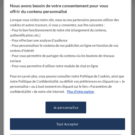
Nous avons besoin de votre consentement pour vous
offrir du contenu personnalisé
Lorsque vous visitez notre site, nous ou nos partenaires pouvons utiliser des
cookies et autres traceurs, si vous y consentez, aux fins suivantes :
- Pour le bon fonctionnement de notre site (chargement du contenu,
authentification, etc.)
- Pour effectuer une analyse d'audience
- Pour personnaliser le contenu de nos publicités en ligne en fonction de vos
centres d'intérêt
- Pour vous permettre de partager du contenu via les boutons de réseaux
sociaux
- Pour vous permettre d'utiliser notre module de chat en ligne
Lundi 25 janvier,
Alain Ducasse a remporté la 8e
Pour en savoir plus, vous pouvez consulter notre Politique de Cookies, ainsi que
édition du Prix Champagne Collet du livre de chef,
notre Politique de Confidentialité, ou définir vos préférences en cliquant sur « Je
pour son ouvrage
Le Grand Livre de la Naturalité.
personnalise » ou à tout moment en cliquant sur le lien « Paramètres de
confidentialité » de notre site internet.
Plus d'information
Cette année, en raison de la crise sanitaire, la
délibération s'est tenue à huis-clos en
Je personnalise
visioconférence. Exceptionnellement, les chefs n'ont
pas pu défendre leur ouvrage le temps d'un dîner en
Tout Accepter
accords mets-champagnes. Les livres ont été