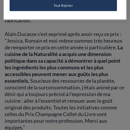
uniquement jugés sur leur contenu rédactionnel, la
Tout Rejeter
qualité des illustrations, l'originalité des thèmes
abordés, l'excellence du graphisme et la qualité de
fabrication.
Alain Ducasse s'est exprimé après avoir reçu ce prix :
"Jessica, Romain et moi-même sommes très heureux
de remporter ce prix en cette année si particulière.
La
cuisine de la Naturalité a acquis une dimension
politique dans sa capacité à démontrer à quel point
les ingrédients les plus communs et les plus
accessibles peuvent mener aux goûts les plus
essentiels.
Soucieux des ressources de la planète,
conscient de la surconsommation, j'étais animé par ce
désir qui a toujours précisé à l'expression de ma
cuisine : aller à l'essentiel et renouer avec le goût
original des produits. Toutes les initiatives comme
celles du Prix Champagne Collet du Livre sont
importantes pour notre profession. Merci aux
équipes."