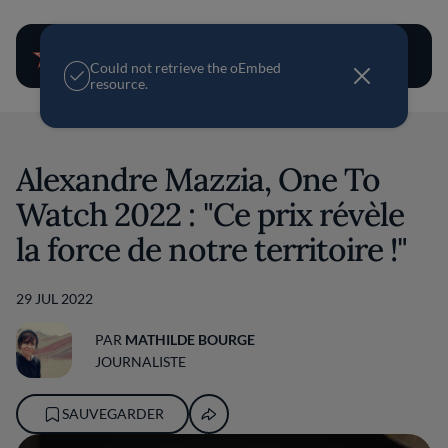
User account m
M
Could not retrieve the oEmbed
e
resource.
s
s
Aller au contenu principal
a
g
e
Alexandre Mazzia, One To
d
'
Watch 2022 : "Ce prix révèle
e
r
la force de notre territoire !"
r
e
u
r
29 JUL 2022
PAR
MATHILDE BOURGE
JOURNALISTE
SAUVEGARDER