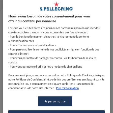
Nous avons besoin de votre consentement pour vous
offrir du contenu personnalisé
Lorsque vous visitez notre site, nous ou nos partenaires pouvons utiliser des
cookies et autres traceurs, si vous y consentez, aux fins suivantes :
- Pour le bon fonctionnement de notre site (chargement du contenu,
authentification, etc.)
- Pour effectuer une analyse d'audience
- Pour personnaliser le contenu de nos publicités en ligne en fonction de vos
centres d'intérêt
- Pour vous permettre de partager du contenu via les boutons de réseaux
sociaux
Le 14 juin dernier,
The World's 50 Best
- Pour vous permettre d'utiliser notre module de chat en ligne
Restaurants
dévoilait au compte-goutte son
Pour en savoir plus, vous pouvez consulter notre Politique de Cookies, ainsi que
palmarès 2022. Parmi les lauréats de cette édition
notre Politique de Confidentialité, ou définir vos préférences en cliquant sur « Je
figure un Français :
Alexandre Mazzia
, à la tête du
personnalise » ou à tout moment en cliquant sur le lien « Paramètres de
confidentialité » de notre site internet.
Plus d'information
restaurant
AM
à Marseille, décoré du prix
One To
Watch
(restaurant à suivre de près). Déjà détenteur
de trois étoiles au Guide Michelin, son établissement
Je personnalise
se hisse également à la 80e place du classement des
meilleurs restaurants du monde.