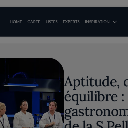
ces
Main navigation
HOME
CARTE
LISTES
EXPERTS
INSPIRATION
Aller au contenu principal
uces
Aptitude, d
équilibre :
gastronom
de la S.Pe