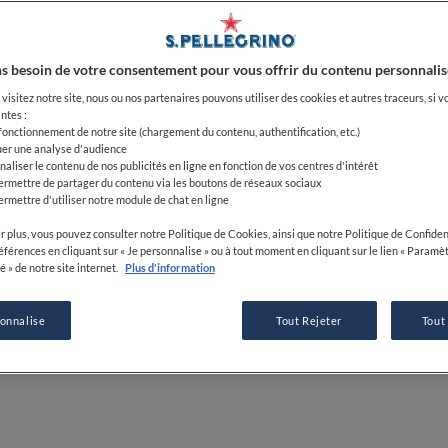
Chef Aca
s besoin de votre consentement pour vous offrir du contenu personnalis
visitez notre site, nous ou nos partenaires pouvons utiliser des cookies et autres traceurs, si v
05 OCT 2023
ntes :
 fonctionnement de notre site (chargement du contenu, authentification, etc.)
uer une analyse d'audience
naliser le contenu de nos publicités en ligne en fonction de vos centres d'intérêt
PAR
MARIAROSARIA BRUNO
ermettre de partager du contenu via les boutons de réseaux sociaux
RÉDACTION
ermettre d'utiliser notre module de chat en ligne
r plus, vous pouvez consulter notre Politique de Cookies, ainsi que notre Politique de Confident
références en cliquant sur « Je personnalise » ou à tout moment en cliquant sur le lien « Paramè
é » de notre site internet.
Plus d'information
sonnalise
Tout Rejeter
Tout