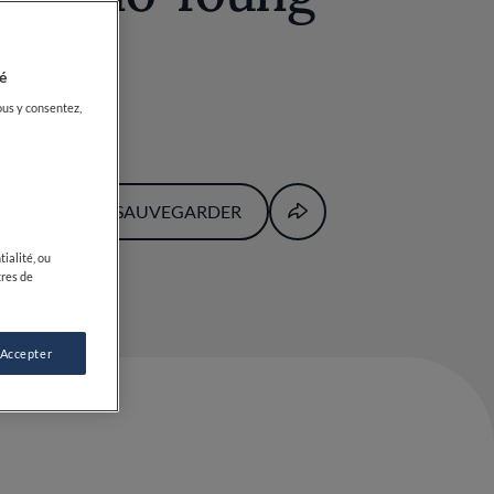
demy
é
ous y consentez,
SAUVEGARDER
ialité, ou
tres de
 Accepter