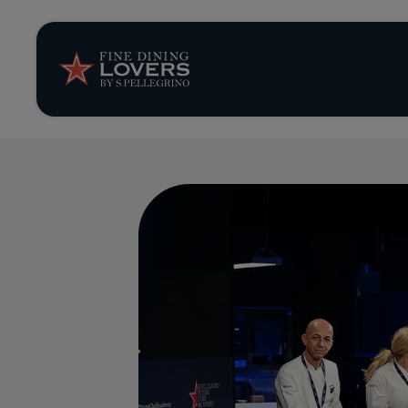
News et tendan
Recettes
Conseils et ast
Séries