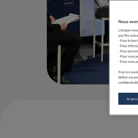
Nous avon
Lorsque vous 
aux fins suiva
- Pour le bon
- Pour effect
- Pour person
- Pour vous p
- Pour vous p
Pour en savoi
définir vos p
confidentialit
Je per