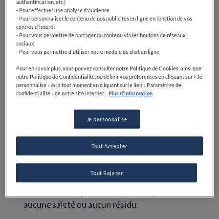
champignons. Cela permet d'enlever la saleté et
authentification, etc.)
les résidus qui pourraient être présents sur la
- Pour effectuer une analyse d'audience
- Pour personnaliser le contenu de nos publicités en ligne en fonction de vos
surface. Brossez dans le sens des lamelles (si les
centres d'intérêt
champignons en ont) pour ne pas endommager la
- Pour vous permettre de partager du contenu via les boutons de réseaux
sociaux
texture.
- Pour vous permettre d'utiliser notre module de chat en ligne
Évitez de les tremper
: Évitez de tremper les
Pour en savoir plus, vous pouvez consulter notre Politique de Cookies, ainsi que
notre Politique de Confidentialité, ou définir vos préférences en cliquant sur « Je
champignons dans l'eau, car ils ont tendance à
personnalise » ou à tout moment en cliquant sur le lien « Paramètres de
absorber l'humidité, ce qui peut affecter leur
confidentialité » de notre site internet.
Plus d'information
texture lors de la cuisson. Si les champignons sont
très sales, vous pouvez les rincer rapidement sous
Je personnalise
un filet d'eau froide, mais assurez-vous de les
essuyer immédiatement avec un linge propre
pour éliminer l'excès d'humidité.
Tout Accepter
Inspection minutieuse
: Une fois que vous avez
Tout Rejeter
nettoyé les champignons, inspectez-les
attentivement pour vous assurer qu'il ne reste
aucune saleté ou aucun résidu.