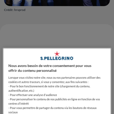
Crédit : hrvprod
Nous avons besoin de votre consentement pour vous
offrir du contenu personnalisé
Lorsque vous visitez notre site, nous ou nos partenaires pouvons utiliser des
cookies et autres traceurs, si vous y consentez, aux fins suivantes :
Camille Saint-M'leux
est le gagnant de la sélection
- Pour le bon fonctionnement de notre site (chargement du contenu,
française du concours
S.Pellegrino Young Chef
authentification, etc.)
- Pour effectuer une analyse d'audience
Academy 2022-23.
Le chef du restaurant
La Villa 93
a
- Pour personnaliser le contenu de nos publicités en ligne en fonction de vos
conquis le jury composé de cinq grands noms de la
centres d'intérêt
scène gastronomique française,
Christophe Bacquié,
- Pour vous permettre de partager du contenu via les boutons de réseaux
sociaux
Stéphanie Le Quellec, Alexandre Mazzia, Jessica