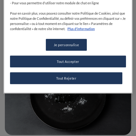
- Pour vous permettre d'utiliser notre module de chat en ligne
Préalpato et Adrien Cachot,
grâce à son plat
signature autour du paleron de boeuf à l'encre de
Pour en savoir plus, vous pouvez consulter notre Politique de Cookies, ainsi que
notre Politique de Confidentialité, ou définir vos préférences en cliquant sur « Je
seiche.
personnalise » ou à tout moment en cliquant sur le lien « Paramètres de
confidentialité » de notre site internet.
Plus d'information
Je personnalise
Tout Accepter
Tout Rejeter