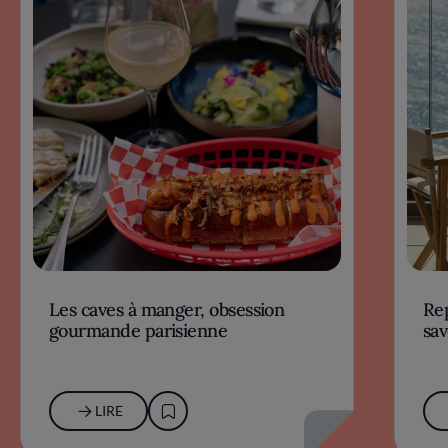
Les caves à manger, obsession
Rep
gourmande parisienne
sav
LIRE