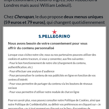
Londres mais aussi William Ledeuil).
Chez
Chenapan
, le duo propose
deux menus uniques
(59 euros et 79 euros)
, qui changent quotidiennement
au fil des arrivages et des envies du chef. Lors de son
ouverture en mai 2023, il était par exemple possible
de découvrir la betterave, katsuobushi et cacahuète
Nous avons besoin de votre consentement pour vous
en entrée, le homard rôti, satay, jus de volaille et
offrir du contenu personnalisé
pomme paille pour le plat et un dessert autour du blé
en provenance des hauts de Provence. On note ici et là
Lorsque vous visitez notre site, nous ou nos partenaires pouvons utiliser des
cookies et autres traceurs, si vous y consentez, aux fins suivantes :
quelques notes asiatiques, inspirées de son passage
- Pour le bon fonctionnement de notre site (chargement du contenu,
chez
Ze Kitchen Galerie
et
Kitchen Ter(re),
mais aussi
authentification, etc.)
- Pour effectuer une analyse d'audience
ses quelques mois passés en Asie en 2019.
- Pour personnaliser le contenu de nos publicités en ligne en fonction de vos
centres d'intérêt
De son côté, Florentin Fraillon a sélectionné de jolis
- Pour vous permettre de partager du contenu via les boutons de réseaux
sociaux
vins français venant de tous les horizons, aussi bien
- Pour vous permettre d'utiliser notre module de chat en ligne
natures que conventionnels. Chenapan présente
également une très belle offre sans alcool à base de
Pour en savoir plus, vous pouvez consulter notre Politique de Cookies, ainsi que
notre Politique de Confidentialité, ou définir vos préférences en cliquant sur « Je
macérations végétales, vins désalcoolisés, kéfir et
personnalise » ou à tout moment en cliquant sur le lien « Paramètres de