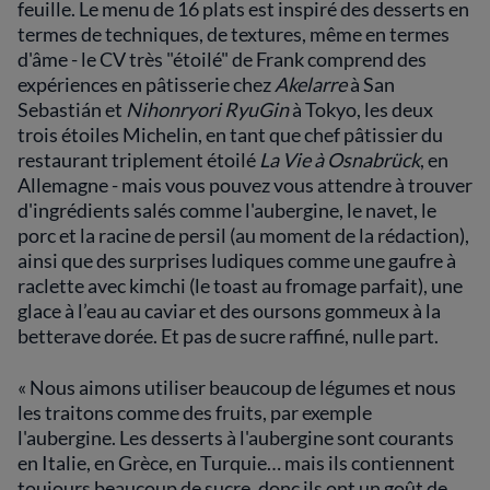
feuille. Le menu de 16 plats est inspiré des desserts en
termes de techniques, de textures, même en termes
d'âme - le CV très "étoilé" de Frank comprend des
expériences en pâtisserie chez
Akelarre
à San
Sebastián et
Nihonryori RyuGin
à Tokyo, les deux
trois étoiles Michelin, en tant que chef pâtissier du
restaurant triplement étoilé
La Vie à Osnabrück
, en
Allemagne - mais vous pouvez vous attendre à trouver
d'ingrédients salés comme l'aubergine, le navet, le
porc et la racine de persil (au moment de la rédaction),
ainsi que des surprises ludiques comme une gaufre à
raclette avec kimchi (le toast au fromage parfait), une
glace à l’eau au caviar et des oursons gommeux à la
betterave dorée. Et pas de sucre raffiné, nulle part.
« Nous aimons utiliser beaucoup de légumes et nous
les traitons comme des fruits, par exemple
l'aubergine. Les desserts à l'aubergine sont courants
en Italie, en Grèce, en Turquie… mais ils contiennent
toujours beaucoup de sucre, donc ils ont un goût de