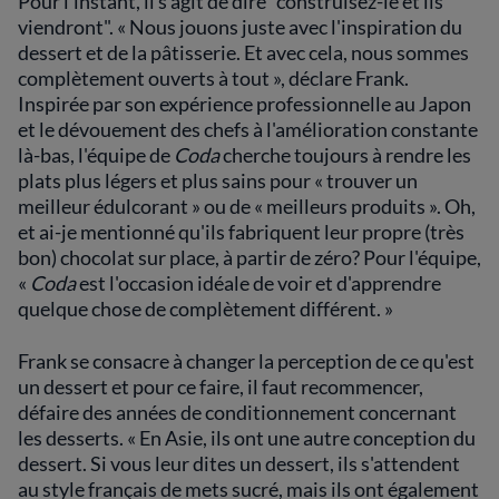
Pour l'instant, il s'agit de dire "construisez-le et ils
viendront". « Nous jouons juste avec l'inspiration du
dessert et de la pâtisserie. Et avec cela, nous sommes
complètement ouverts à tout », déclare Frank.
Inspirée par son expérience professionnelle au Japon
et le dévouement des chefs à l'amélioration constante
là-bas, l'équipe de
Coda
cherche toujours à rendre les
plats plus légers et plus sains pour « trouver un
meilleur édulcorant » ou de « meilleurs produits ». Oh,
et ai-je mentionné qu'ils fabriquent leur propre (très
bon) chocolat sur place, à partir de zéro? Pour l'équipe,
«
Coda
est l'occasion idéale de voir et d'apprendre
quelque chose de complètement différent. »
Frank se consacre à changer la perception de ce qu'est
un dessert et pour ce faire, il faut recommencer,
défaire des années de conditionnement concernant
les desserts. « En Asie, ils ont une autre conception du
dessert. Si vous leur dites un dessert, ils s'attendent
au style français de mets sucré, mais ils ont également