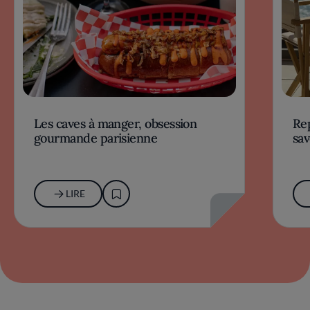
Les caves à manger, obsession
Rep
gourmande parisienne
sav
LIRE