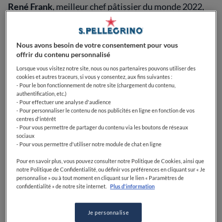
René Frank
, meilleur chef pâtissier du monde 2022,
était trop malin pour déployer le chariot de desserts.
Et bien sûr, c'est Berlin et ma perception de ce qu'est
un dessert et de sa place dans un menu est tellement…
Nous avons besoin de votre consentement pour vous
française (je suis britannique).
offrir du contenu personnalisé
Lorsque vous visitez notre site, nous ou nos partenaires pouvons utiliser des
« C'est très difficile de vraiment dire ce qu'est un
cookies et autres traceurs, si vous y consentez, aux fins suivantes :
dessert », dit Frank, alors que nous sirotons des verres
- Pour le bon fonctionnement de notre site (chargement du contenu,
authentification, etc.)
à l'extérieur d'un bar à Berlin-Ouest, loin de Coda,
- Pour effectuer une analyse d'audience
situé à l'Est. « Vous ne pouvez pas le définir par la
- Pour personnaliser le contenu de nos publicités en ligne en fonction de vos
quantité de douceur. J'aime donc le définir comme un
centres d'intérêt
- Pour vous permettre de partager du contenu via les boutons de réseaux
type de préparation complètement différent. Tout le
sociaux
monde a quelque chose en tête quand on parle de
- Pour vous permettre d'utiliser notre module de chat en ligne
dessert. Mais c'est juste des Français qui disent ce
Pour en savoir plus, vous pouvez consulter notre Politique de Cookies, ainsi que
qu'est un dessert ici en Europe. Ce que je dis, c'est : "En
notre Politique de Confidentialité, ou définir vos préférences en cliquant sur « Je
fait, je ne fais pas de desserts." »
personnalise » ou à tout moment en cliquant sur le lien « Paramètres de
confidentialité » de notre site internet.
Plus d'information
Je personnalise