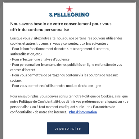
Nous avons besoin de votre consentement pour vous
offrir du contenu personnalisé
Lorsque vous visitez notre site, nous ou nos partenaires pouvons utiliser des
cookies et autres traceurs, si vous y consentez, aux fins suivantes :
- Pour le bon fonctionnement de notre site (chargement du contenu,
authentification, etc.)
- Pour effectuer une analyse d'audience
- Pour personnaliser le contenu de nos publicités en ligne en fonction de vos
centres d'intérêt
Le verdict est tombé ! Ces 19 et 20 mars 2024, vingt
- Pour vous permettre de partager du contenu via les boutons de réseaux
sociaux
équipes se sont affrontées lors du Bocuse d'Or
- Pour vous permettre d'utiliser notre module de chat en ligne
Europe, qui se tenait à Trondheim, capitale
gastronomique de la Norvège. Après 5h30 d'épreuve,
Pour en savoir plus, vous pouvez consulter notre Politique de Cookies, ainsi que
notre Politique de Confidentialité, ou définir vos préférences en cliquant sur « Je
c'est finalement le Danemark qui s'est imposé, grâce
personnalise » ou à tout moment en cliquant sur le lien « Paramètres de
au chef Sebastian Holberg Svendsgaard et son équipe,
confidentialité » de notre site internet.
Plus d'information
devant Gustav Leonhardt (Suède) et Havard
Werkland (Norvège). La France, portée par Paul
Je personnalise
Marcon, est arrivée 5e et s'est donc qualifiée pour la