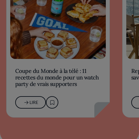
Coupe du Monde à la télé : 11
Rep
recettes du monde pour un watch
sav
party de vrais supporters
LIRE