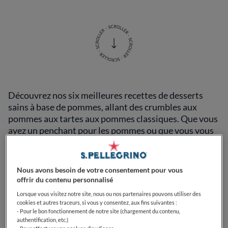
Découvrez nos six meilleures recettes de desserts
sains à base de pommes, allant des crumbles aux
pommes aux tartes aux pommes classiques. Que vous
ayez un penchant pour les pommes ou que vous vous
retrouviez avec une abondance de ces fruits et que
vous cherchiez des façons nutritionnelles de les
préparer, ces recettes délicieuses et respectueuses de
Nous avons besoin de votre consentement pour vous
la santé sont parfaites pour le petit-déjeuner ou le
offrir du contenu personnalisé
dessert, en particulier pendant la saison automnale.
Lorsque vous visitez notre site, nous ou nos partenaires pouvons utiliser des
cookies et autres traceurs, si vous y consentez, aux fins suivantes :
Croustillant aux pommes
- Pour le bon fonctionnement de notre site (chargement du contenu,
authentification, etc.)