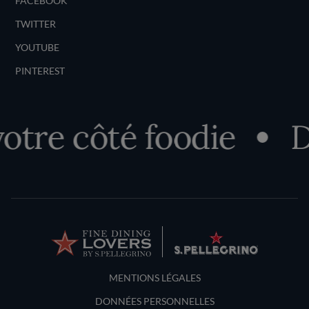
FACEBOOK
TWITTER
YOUTUBE
PINTEREST
re côté foodie
Dé
Terms and Conditions
MENTIONS LÉGALES
DONNÉES PERSONNELLES