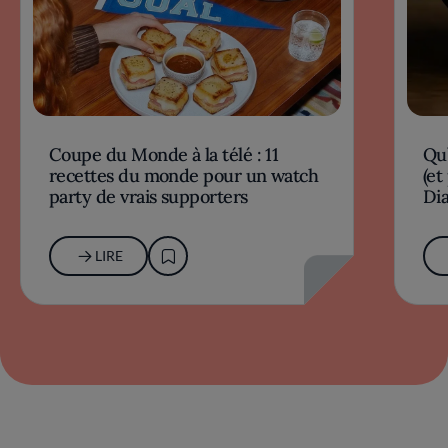
Coupe du Monde à la télé : 11
Qu’
recettes du monde pour un watch
(et
party de vrais supporters
Dia
LIRE