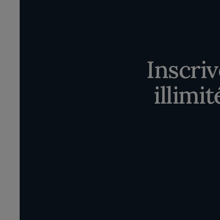
Inscri
illimi