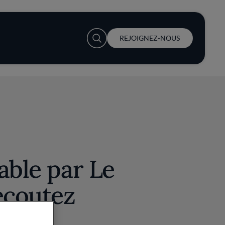
User account menu
REJOIGNEZ-NOUS
able par Le
écoutez