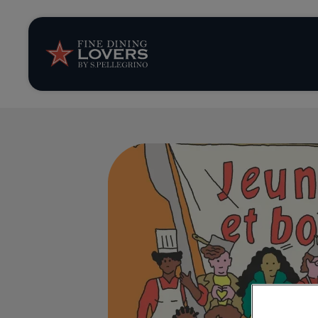
News et tendan
Recettes
Conseils et ast
Séries