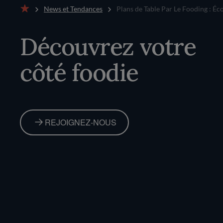
News et Tendances
Plans de Table Par Le Fooding : Écou
Accueil
Découvrez votre
côté foodie
REJOIGNEZ-NOUS