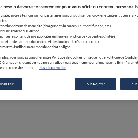
s besoin de votre consentement pour vous offrir du contenu personnalis
12 JUL 2022
visitez notre site, nous ou nos partenaires pouvons utiliser des cookies et autres traceurs, si v
ntes :
 fonctionnement de notre site (chargement du contenu, authentification, etc.)
uer une analyse d'audience
naliser le contenu de nos publicités en ligne en fonction de vos centres d'intérêt
PAR
FINE DINING LOVERS
ermettre de partager du contenu via les boutons de réseaux sociaux
RÉDACTION
ermettre d'utiliser notre module de chat en ligne
r plus, vous pouvez consulter notre Politique de Cookies, ainsi que notre Politique de Confident
références en cliquant sur « Je personnalise » ou à tout moment en cliquant sur le lien « Paramè
é » de notre site internet.
Plus d'information
sonnalise
Tout Rejeter
Tout