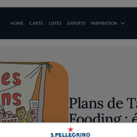
ces
Main navigation
HOME
CARTE
LISTES
EXPERTS
INSPIRATION
Aller au contenu principal
uces
Plans de T
Fooding : 
l'épisode 1