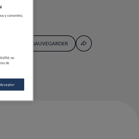
é
ous y consentez,
SAUVEGARDER
ialité, ou
tres de
 Accepter