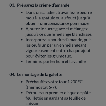
03.
Préparez la crème d’amande
Dans un saladier, travaillez le beurre
mou à la spatule ou au fouet jusqu’à
obtenir une consistance pommade.
Ajoutez le sucre glace et mélangez
jusqu’à ce que le mélange blanchisse.
Incorporez la poudre d’amande, puis
les œufs un par un en mélangeant
vigoureusement entre chaque ajout
pour éviter les grumeaux.
Terminez par le rhum et la vanille.
04.
Le montage de la galette
Préchauffez votre four à 200 °C
(thermostat 6-7).
Déroulez un premier disque de pâte
feuilletée en gardant sa feuille de
cuisson.