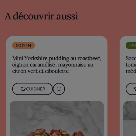
A découvrir aussi
MOYEN
FA
Mini Yorkshire pudding au roastbeef,
Socc
oignon caramélisé, mayonnaise au
toma
citron vert et ciboulette
méd
CUISINER