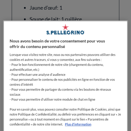
Jaune d’œuf: 1
Soupe de lait: 1 cuillère
Beurre doux, à température
ambiante: 100 g
Nous avons besoin de votre consentement pour vous
offrir du contenu personnalisé
Œufs: 2
Lorsque vous visitez notre site, nous ou nos partenaires pouvons utiliser des
Sucre glace: 100 g
cookies et autres traceurs, si vous y consentez, aux fins suivantes :
- Pour le bon fonctionnement de notre site (chargement du contenu,
authentification, etc.)
Poudre d’amande: 100 g
- Pour effectuer une analyse d'audience
- Pour personnaliser le contenu de nos publicités en ligne en fonction de vos
Soupe de rhum ou d’extrait
centres d'intérêt
d’amande amère: 1 cuillère
- Pour vous permettre de partager du contenu via les boutons de réseaux
sociaux
- Pour vous permettre d'utiliser notre module de chat en ligne
Extrait de vanille: Quelques
gouttes
Pour en savoir plus, vous pouvez consulter notre Politique de Cookies, ainsi que
notre Politique de Confidentialité, ou définir vos préférences en cliquant sur « Je
Mais fermes: 2 poires
personnalise » ou à tout moment en cliquant sur le lien « Paramètres de
confidentialité » de notre site internet.
Plus d'information
Chocolat noir pâtissier: 100 g