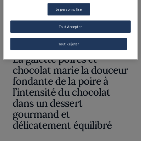
Je personnalise
Jus de citron: 1
Tout Accepter
Tout Rejeter
La galette poires et
chocolat marie la douceur
fondante de la poire à
l’intensité du chocolat
dans un dessert
gourmand et
délicatement équilibré