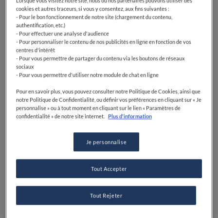
Lorsque vous visitez notre site, nous ou nos partenaires pouvons utiliser des
cookies et autres traceurs, si vous y consentez, aux fins suivantes :
- Pour le bon fonctionnement de notre site (chargement du contenu,
authentification, etc.)
- Pour effectuer une analyse d'audience
- Pour personnaliser le contenu de nos publicités en ligne en fonction de vos
centres d'intérêt
- Pour vous permettre de partager du contenu via les boutons de réseaux
01.
Préchauffer le four à 180°C.
sociaux
- Pour vous permettre d'utiliser notre module de chat en ligne
02.
Badigeonner généreusement la palette de
Pour en savoir plus, vous pouvez consulter notre Politique de Cookies, ainsi que
notre Politique de Confidentialité, ou définir vos préférences en cliquant sur « Je
moutarde et déposer dans un plat allant au
personnalise » ou à tout moment en cliquant sur le lien « Paramètres de
four. Parsemer de graines de moutarde,
confidentialité » de notre site internet.
Plus d'information
verser la bière et ajouter la feuille de
laurier.
Je personnalise
03.
Enfourner 1h30 en arrosant régulièrement
Tout Accepter
la viande avec la sauce à la bière. Si la
viande se colore avant la fin de la cuisson,
la recouvrir d'une feuille de papier
Tout Rejeter
aluminium.