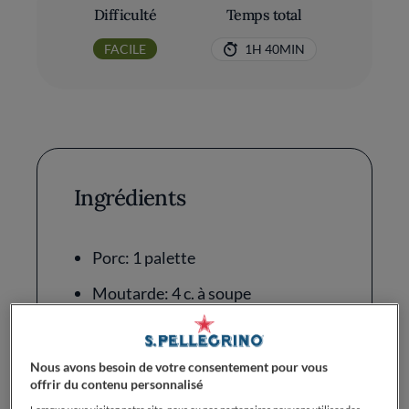
Difficulté
Temps total
FACILE
1H 40MIN
Ingrédients
Porc: 1 palette
Moutarde: 4 c. à soupe
Graines de moutarde: 1 c. à soupe
Bière: 30 cl, blonde
Nous avons besoin de votre consentement pour vous
offrir du contenu personnalisé
Laurier: 1 feuille