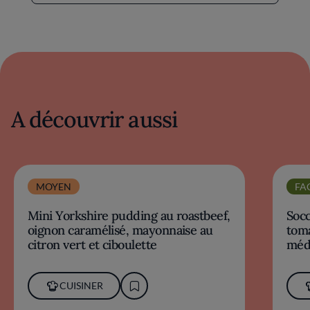
A découvrir aussi
MOYEN
FA
Mini Yorkshire pudding au roastbeef,
Socc
oignon caramélisé, mayonnaise au
toma
citron vert et ciboulette
méd
CUISINER