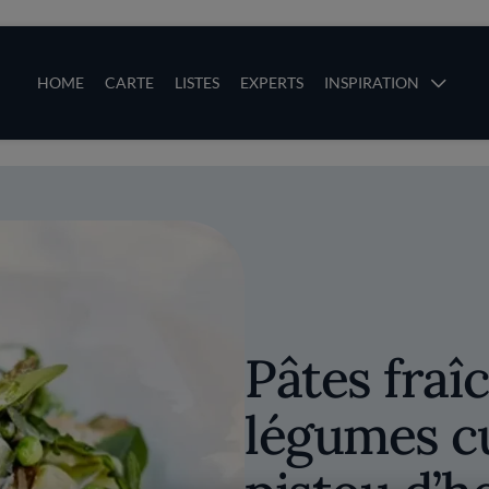
ces
Main navigation
HOME
CARTE
LISTES
EXPERTS
INSPIRATION
Aller au contenu principal
uces
Pâtes fraî
légumes cu