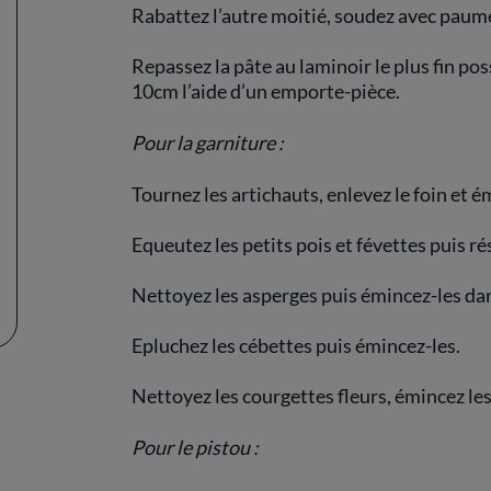
Rabattez l’autre moitié, soudez avec paume
Repassez la pâte au laminoir le plus fin poss
10cm l’aide d’un emporte-pièce.
Pour la garniture :
Tournez les artichauts, enlevez le foin et 
Equeutez les petits pois et févettes puis ré
Nettoyez les asperges puis émincez-les dans
Epluchez les cébettes puis émincez-les.
Nettoyez les courgettes fleurs, émincez les
Pour le pistou :