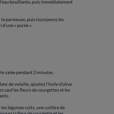
l’eau bouillante, puis immédiatement
t le parmesan, puis incorporez les
n d’une « purée ».
ante salée pendant 2 minutes.
anc de volaille, ajoutez l’huile d’olive
 sauf les fleurs de courgettes et les
uants.
 les légumes cuits, une cuillère de
posez la fleur de courgette et les