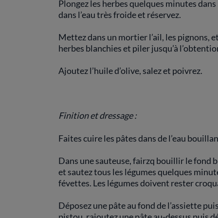
Plongez les herbes quelques minutes dans 
dans l’eau très froide et réservez.
Mettez dans un mortier l’ail, les pignons, e
herbes blanchies et piler jusqu’à l’obtentio
Ajoutez l’huile d’olive, salez et poivrez.
Finition et dressage :
Faites cuire les pâtes dans de l’eau bouill
Dans une sauteuse, fairzq bouillir le fond bl
et sautez tous les légumes quelques minutes
févettes. Les légumes doivent rester croq
Déposez une pâte au fond de l’assiette puis
pistou, rajoutez une pâte au-dessus puis dé