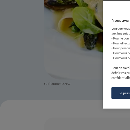
Nous avon
Lorsque vous 
aux fins suiva
- Pour le bon
- Pour effect
- Pour person
- Pour vous p
- Pour vous p
Pour en savoi
définir vos p
confidentialit
Guillaume Czerw
Je per