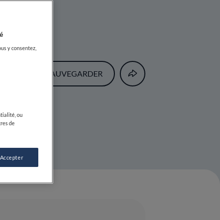
erbes
é
ous y consentez,
SAUVEGARDER
ialité, ou
tres de
 Accepter