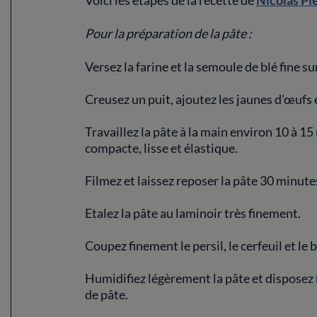
Voici les étapes de la recette de
Nicolas Pi
Pour la préparation de la pâte :
Versez la farine et la semoule de blé fine sur
Creusez un puit, ajoutez les jaunes d’œufs
Travaillez la pâte à la main environ 10 à 15
compacte, lisse et élastique.
Filmez et laissez reposer la pâte 30 minute
Etalez la pâte au laminoir très finement.
Coupez finement le persil, le cerfeuil et le b
Humidifiez légèrement la pâte et disposez 
de pâte.