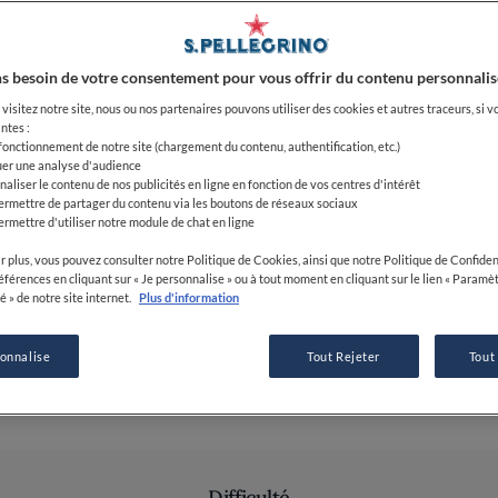
pistou d’h
28 FÉV 2017
s besoin de votre consentement pour vous offrir du contenu personnalis
visitez notre site, nous ou nos partenaires pouvons utiliser des cookies et autres traceurs, si v
ntes :
PAR
FINE DINING LOVERS
 fonctionnement de notre site (chargement du contenu, authentification, etc.)
uer une analyse d'audience
RÉDACTION
naliser le contenu de nos publicités en ligne en fonction de vos centres d'intérêt
ermettre de partager du contenu via les boutons de réseaux sociaux
ermettre d'utiliser notre module de chat en ligne
r plus, vous pouvez consulter notre Politique de Cookies, ainsi que notre Politique de Confident
références en cliquant sur « Je personnalise » ou à tout moment en cliquant sur le lien « Paramè
é » de notre site internet.
Plus d'information
sonnalise
Tout Rejeter
Tout
Difficulté