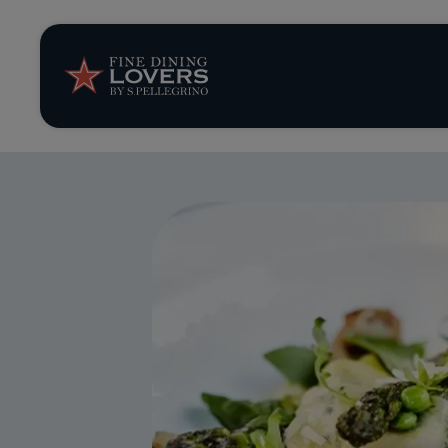
News et tendan
Recettes
Conseils et ast
Séries