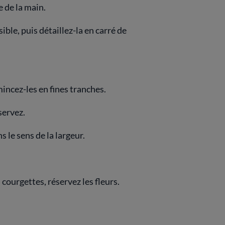
 de la main.
ible, puis détaillez-la en carré de
émincez-les en fines tranches.
servez.
 le sens de la largeur.
 courgettes, réservez les fleurs.