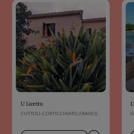
U Licettu
L
CUTTOLI-CORTICCHIATO, FRANCE
G