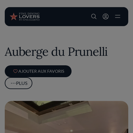
User account m
Aller au contenu principal
Auberge du Prunelli
AJOUTER AUX FAVORIS
PLUS