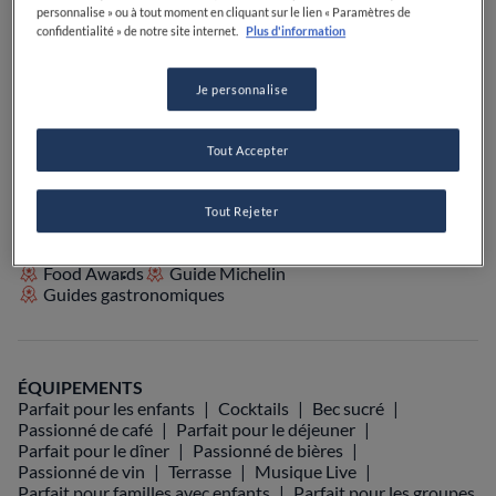
personnalise » ou à tout moment en cliquant sur le lien « Paramètres de
PRIX
confidentialité » de notre site internet.
Plus d'information
Je personnalise
VOIR SUR LA CARTE
+33 4 95 20 02 75
Tout Accepter
VISIT WEBSITE
Tout Rejeter
Food Awards
Guide Michelin
Guides gastronomiques
ÉQUIPEMENTS
Parfait pour les enfants
Cocktails
Bec sucré
Passionné de café
Parfait pour le déjeuner
Parfait pour le dîner
Passionné de bières
Passionné de vin
Terrasse
Musique Live
Parfait pour familles avec enfants
Parfait pour les groupes