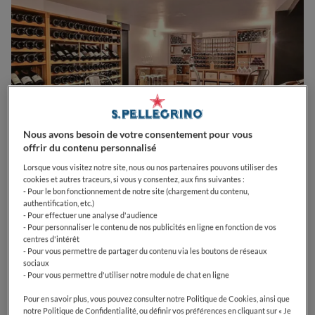
Nous avons besoin de votre consentement pour vous
offrir du contenu personnalisé
Lorsque vous visitez notre site, nous ou nos partenaires pouvons utiliser des
cookies et autres traceurs, si vous y consentez, aux fins suivantes :
0
0
0
0
0
- Pour le bon fonctionnement de notre site (chargement du contenu,
authentification, etc.)
- Pour effectuer une analyse d'audience
- Pour personnaliser le contenu de nos publicités en ligne en fonction de vos
centres d'intérêt
20129
Bastelicaccia
France
- Pour vous permettre de partager du contenu via les boutons de réseaux
sociaux
- Pour vous permettre d'utiliser notre module de chat en ligne
CLOSED
Opens
Dimanche,
11:30-14:00, 19:30-24:00
VOIR HORAIRES D'OUVERTURE
Pour en savoir plus, vous pouvez consulter notre Politique de Cookies, ainsi que
notre Politique de Confidentialité, ou définir vos préférences en cliquant sur « Je