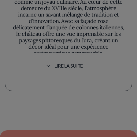
comme un joyau culinaire. Au cœur de cette
demeure du XVIIIe siècle, l'atmosphère
incarne un savant mélange de tradition et
d'innovation. Avec sa façade rose
délicatement flanquée de colonnes italiennes,
le château offre une vue imprenable sur les
paysages pittoresques du Jura, créant un
décor idéal pour une expérience
gastronomique remarquable.
LIRE LA SUITE
Aux commandes de la cuisine, le chef
Romuald Fassenet, fort de son étoile
Michelin, propose un voyage sensoriel qui
explore la richesse du terroir jurassien avec
une touche de modernité. Sa philosophie
culinaire met l'accent sur la saisonnalité et la
qualité des produits. Chaque plat est conçu
pour émerveiller les papilles, alliant des
ingrédients locaux soigneusement
sélectionnés à des techniques de cuisson
créatives. Les convives peuvent s'attendre à