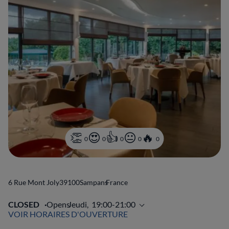
0
0
0
0
0
6 Rue Mont Joly
39100
Sampans
France
CLOSED
Opens
Jeudi,
19:00-21:00
VOIR HORAIRES D'OUVERTURE