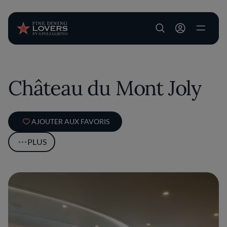
User account m
Aller au contenu principal
Château du Mont Joly
AJOUTER AUX FAVORIS
PLUS