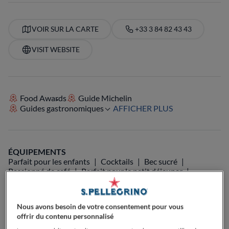
VOIR SUR LA CARTE
+33 3 84 82 43 43
VISIT WEBSITE
Food Awards
Guide Michelin
Guides gastronomiques
AFFICHER PLUS
ÉQUIPEMENTS
Parfait pour les enfants
Cocktails
Bec sucré
Passionné de café
Parfait pour le petit déjeuner
Parfait pour le déjeuner
Parfait pour le dîner
Passionné de bières
Passionné de vin
Parfait pour le Brunch
Végétarien
Terrasse
Nous avons besoin de votre consentement pour vous
Musique Live
Parfait pour familles avec enfants
offrir du contenu personnalisé
Parfait pour les groupes