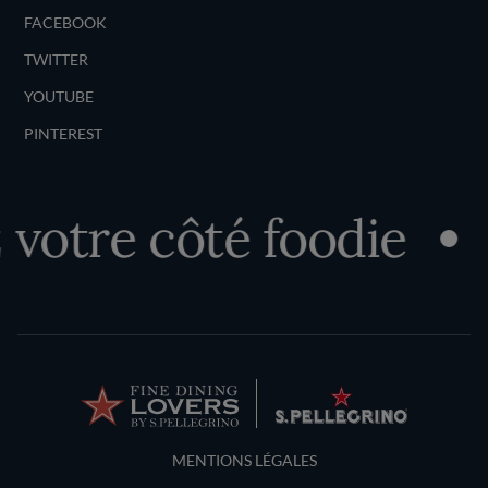
FACEBOOK
TWITTER
YOUTUBE
PINTEREST
tre côté foodie
D
Terms and Conditions
MENTIONS LÉGALES