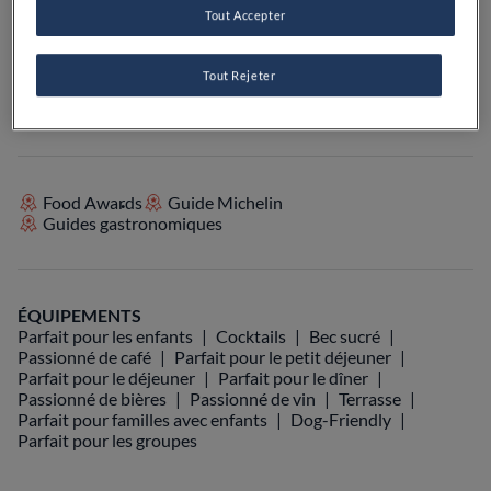
Tout Accepter
VOIR SUR LA CARTE
+33 5 49 96 12 60
Tout Rejeter
VISIT WEBSITE
Food Awards
Guide Michelin
Guides gastronomiques
ÉQUIPEMENTS
Parfait pour les enfants
Cocktails
Bec sucré
Passionné de café
Parfait pour le petit déjeuner
Parfait pour le déjeuner
Parfait pour le dîner
Passionné de bières
Passionné de vin
Terrasse
Parfait pour familles avec enfants
Dog-Friendly
Parfait pour les groupes