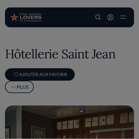
User account m
Aller au contenu principal
Hôtellerie Saint Jean
AJOUTER AUX FAVORIS
PLUS