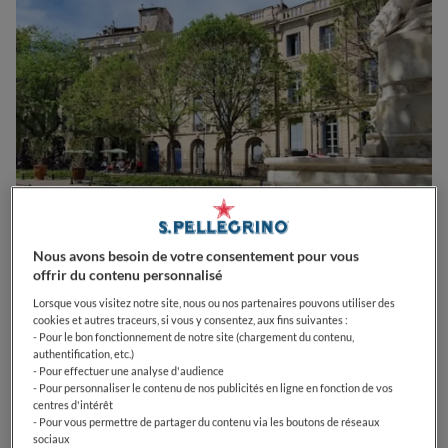
Nous avons besoin de votre consentement pour vous
0
0
0
0
0
offrir du contenu personnalisé
Lorsque vous visitez notre site, nous ou nos partenaires pouvons utiliser des
cookies et autres traceurs, si vous y consentez, aux fins suivantes :
- Pour le bon fonctionnement de notre site (chargement du contenu,
authentification, etc.)
1 Pl. de la Canourgue
34000
Montpellier
France
- Pour effectuer une analyse d'audience
- Pour personnaliser le contenu de nos publicités en ligne en fonction de vos
CLOSED
Opens
Jeudi,
00:00-23:59
centres d'intérêt
VOIR HORAIRES D'OUVERTURE
- Pour vous permettre de partager du contenu via les boutons de réseaux
sociaux