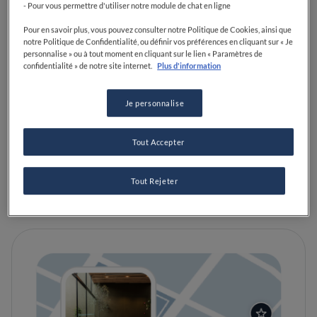
- Pour vous permettre d'utiliser notre module de chat en ligne
Pour en savoir plus, vous pouvez consulter notre Politique de Cookies, ainsi que
VOIR SUR LA CARTE
VISIT WEBSITE
notre Politique de Confidentialité, ou définir vos préférences en cliquant sur « Je
personnalise » ou à tout moment en cliquant sur le lien « Paramètres de
confidentialité » de notre site internet.
Plus d'information
Je personnalise
Food Awards
Guide Michelin
Guides gastronomiques
Tout Accepter
ÉQUIPEMENTS
Tout Rejeter
Parfait pour familles avec enfants
Dog-Friendly