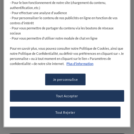
- Pour le bon fonctionnement de notre site (chargement du contenu,
authentification, etc.)
- Pour effectuer une analyse d'audience
- Pour personnaliser le contenu de nos publicités en ligne en fonction de vos
centres d'intérêt
- Pour vous permettre de partager du contenu via les boutons de réseaux
sociaux
- Pour vous permettre d'utiliser notre module de chat en ligne
Pour en savoir plus, vous pouvez consulter notre Politique de Cookies, ainsi que
notre Politique de Confidentialité, ou définir vos préférences en cliquant sur « Je
personnalise » ou à tout moment en cliquant sur le lien « Paramètres de
Découvrez la carte
confidentialité » de notre site internet.
Plus d'information
Parcourez nos restaurants triés sur le volet grâce à votre
carte locale.
Je personnalise
TROUVER DES RESTAURANTS
Tout Accepter
Tout Rejeter