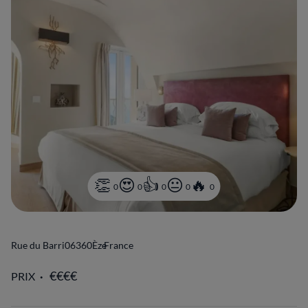
0
0
0
0
0
Rue du Barri
06360
Èze
France
PRIX