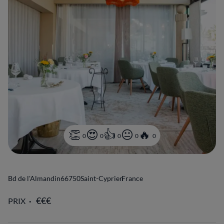
0
0
0
0
0
Bd de l'Almandin
66750
Saint-Cyprien
France
PRIX