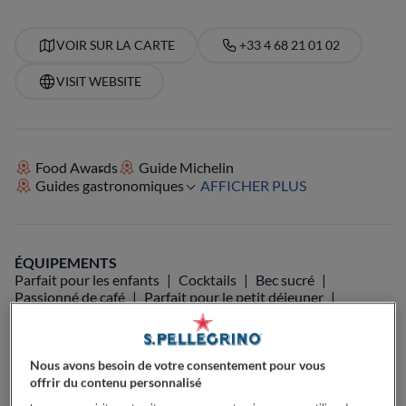
VOIR SUR LA CARTE
+33 4 68 21 01 02
VISIT WEBSITE
Food Awards
Guide Michelin
Guides gastronomiques
AFFICHER PLUS
ÉQUIPEMENTS
Parfait pour les enfants
Cocktails
Bec sucré
Passionné de café
Parfait pour le petit déjeuner
Parfait pour le déjeuner
Parfait pour le dîner
Passionné de bières
Passionné de vin
Parfait pour le Brunch
Végétarien
Terrasse
Musique Live
Parfait pour familles avec enfants
Nous avons besoin de votre consentement pour vous
Parfait pour les groupes
offrir du contenu personnalisé