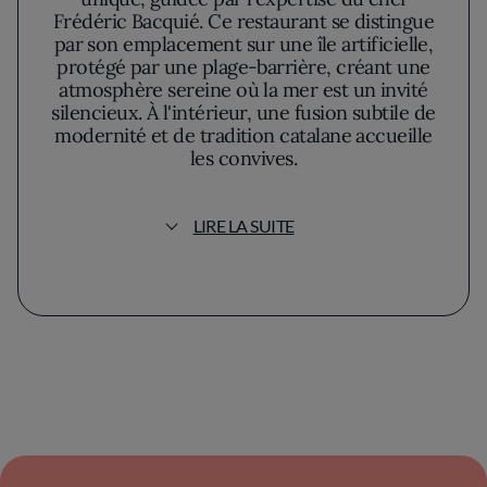
Frédéric Bacquié. Ce restaurant se distingue
par son emplacement sur une île artificielle,
protégé par une plage-barrière, créant une
atmosphère sereine où la mer est un invité
silencieux. À l'intérieur, une fusion subtile de
modernité et de tradition catalane accueille
les convives.
La terrasse panoramique de L'Almandin offre
LIRE LA SUITE
un décor enchanteur, baigné par le doux
miroitement de l'eau environnante. Chaque
plat semble raconter une histoire enracinée
dans le terroir local, une danse harmonieuse
entre terre et mer. Les créations du chef
évoquent des saveurs franches et des
associations précises. L'un des plats
remarquables est le bar sauvage du Cap
Leucate, sublimé par une sauce délicate aux
coquillages, célébrant la richesse maritime de
la région.