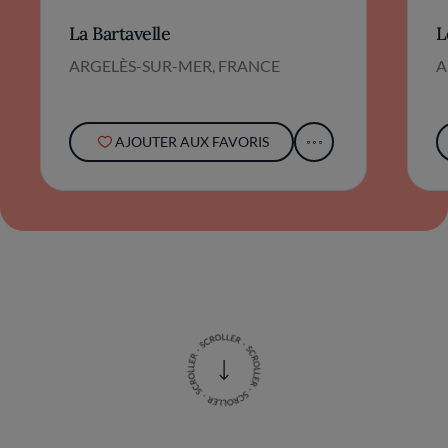
invitation à savourer la beauté et la diversité
La Bartavelle
L
de cette région exceptionnelle.
ARGELÈS-SUR-MER, FRANCE
A
AJOUTER AUX FAVORIS