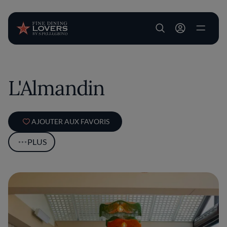
User account m
Aller au contenu principal
L'Almandin
AJOUTER AUX FAVORIS
PLUS