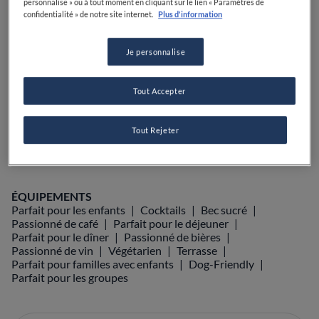
personnalise » ou à tout moment en cliquant sur le lien « Paramètres de
confidentialité » de notre site internet.
Plus d'information
VOIR SUR LA CARTE
+33 4 50 39 64 74
Je personnalise
VISIT WEBSITE
Tout Accepter
Food Awards
Guide Michelin
Tout Rejeter
Guides gastronomiques
ÉQUIPEMENTS
Parfait pour les enfants
Cocktails
Bec sucré
Passionné de café
Parfait pour le déjeuner
Parfait pour le dîner
Passionné de bières
Passionné de vin
Végétarien
Terrasse
Parfait pour familles avec enfants
Dog-Friendly
Parfait pour les groupes