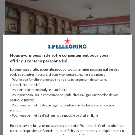
Nous avons besoin de votre consentement pour vous
offrir du contenu personnalisé
Lorsque vous visitez notre site, nous ou nos partenaires pouvons utiliser des
cookies et autres traceurs, si vous y consentez, aux fins suivantes :
- Pour le bon fonctionnement de notre site (chargement du contenu,
0
0
0
0
0
authentification, etc.)
- Pour effectuer une analyse d'audience
- Pour personnaliser le contenu de nos publicités en ligne en fonction de vos
centres d'intérêt
- Pour vous permettre de partager du contenu via les boutons de réseaux
67 Pl. de l'Église
74380
Lucinges
France
sociaux
- Pour vous permettre d'utiliser notre module de chat en ligne
OPEN
VOIR HORAIRES D'OUVERTURE
Pour en savoir plus, vous pouvez consulter notre Politique de Cookies, ainsi que
notre Politique de Confidentialité, ou définir vos préférences en cliquant sur « Je