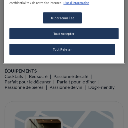
confidentialité » de notre site internet.
Plus d'information
VOIR SUR LA CARTE
VISIT WEBSITE
Je personnalise
Tout Accepter
Food Awards
Guide Michelin
Guides gastronomiques
Tout Rejeter
ÉQUIPEMENTS
Cocktails
Bec sucré
Passionné de café
Parfait pour le déjeuner
Parfait pour le dîner
Passionné de bières
Passionné de vin
Dog-Friendly