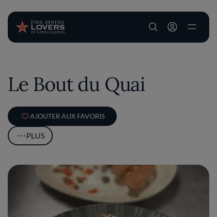
User account m
Aller au contenu principal
Le Bout du Quai
AJOUTER AUX FAVORIS
PLUS