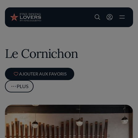
User account m
Aller au contenu principal
Le Cornichon
AJOUTER AUX FAVORIS
PLUS