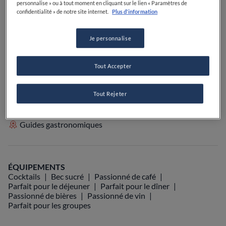
personnalise » ou à tout moment en cliquant sur le lien « Paramètres de
confidentialité » de notre site internet.
Plus d'information
Je personnalise
VOIR SUR LA CARTE
+33 1 43 20 40 19
Tout Accepter
VISIT WEBSITE
Tout Rejeter
Food Awards
Guide Michelin
Guides gastronomiques
ÉQUIPEMENTS
Cocktails
Bec sucré
Passionné de café
Parfait pour le déjeuner
Parfait pour le dîner
Passionné de bières
Passionné de vin
Parfait pour les groupes