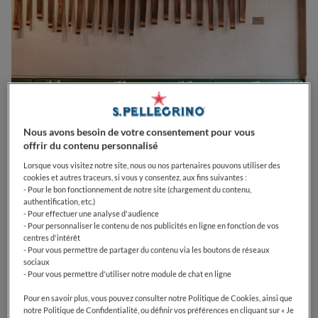
Nous avons besoin de votre consentement pour vous
offrir du contenu personnalisé
Lorsque vous visitez notre site, nous ou nos partenaires pouvons utiliser des
cookies et autres traceurs, si vous y consentez, aux fins suivantes :
- Pour le bon fonctionnement de notre site (chargement du contenu,
0
0
0
0
0
authentification, etc.)
- Pour effectuer une analyse d'audience
- Pour personnaliser le contenu de nos publicités en ligne en fonction de vos
centres d'intérêt
- Pour vous permettre de partager du contenu via les boutons de réseaux
34 Rue Gassendi
75014
Paris
France
sociaux
- Pour vous permettre d'utiliser notre module de chat en ligne
OPEN
VOIR HORAIRES D'OUVERTURE
Pour en savoir plus, vous pouvez consulter notre Politique de Cookies, ainsi que
notre Politique de Confidentialité, ou définir vos préférences en cliquant sur « Je
PRIX